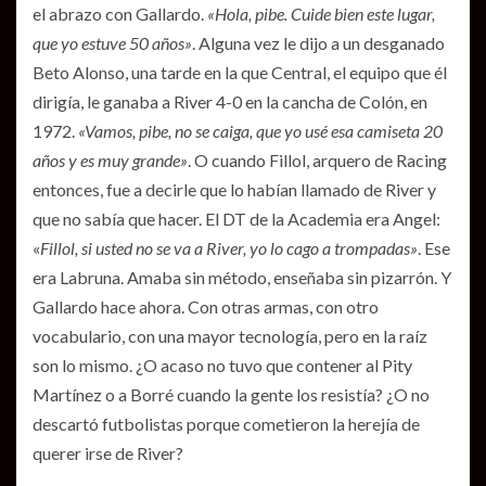
el abrazo con Gallardo.
«Hola, pibe. Cuide bien este lugar,
que yo estuve 50 años»
. Alguna vez le dijo a un desganado
Beto Alonso, una tarde en la que Central, el equipo que él
dirigía, le ganaba a River 4-0 en la cancha de Colón, en
1972.
«Vamos, pibe, no se caiga, que yo usé esa camiseta 20
años y es muy grande»
. O cuando Fillol, arquero de Racing
entonces, fue a decirle que lo habían llamado de River y
que no sabía que hacer. El DT de la Academia era Angel:
«
Fillol, si usted no se va a River, yo lo cago a trompadas»
. Ese
era Labruna. Amaba sin método, enseñaba sin pizarrón. Y
Gallardo hace ahora. Con otras armas, con otro
vocabulario, con una mayor tecnología, pero en la raíz
son lo mismo. ¿O acaso no tuvo que contener al Pity
Martínez o a Borré cuando la gente los resistía? ¿O no
descartó futbolistas porque cometieron la herejía de
querer irse de River?