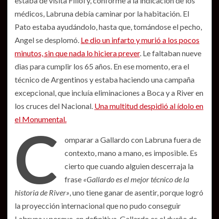
estaba de visita Fillol y, conforme a la indicación de los
médicos, Labruna debía caminar por la habitación. El
Pato estaba ayudándolo, hasta que, tomándose el pecho,
Angel se desplomó.
Le dio un infarto y murió a los pocos
minutos, sin que nada lo hiciera prever
. Le faltaban nueve
dias para cumplir los 65 años. En ese momento, era el
técnico de Argentinos y estaba haciendo una campaña
excepcional, que incluía eliminaciones a Boca y a River en
los cruces del Nacional.
Una multitud despidió al ídolo en
el Monumental.
C
omparar a Gallardo con Labruna fuera de
contexto, mano a mano, es imposible. Es
cierto que cuando alguien descerraja la
frase
«Gallardo es el mejor técnico de la
historia de River»
, uno tiene ganar de asentir, porque logró
la proyección internacional que no pudo conseguir
Labruna y porque, en definitiva, Gallardo es el dueño de