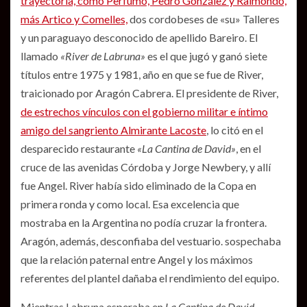
trayectoria, como Perfumo, Pedro González y Raimondo,
más Artico y Comelles,
dos cordobeses de «su» Talleres
y un paraguayo desconocido de apellido Bareiro. El
llamado
«River de Labruna»
es el que jugó y ganó siete
títulos entre 1975 y 1981, año en que se fue de River,
traicionado por Aragón Cabrera. El presidente de River,
de estrechos vínculos con el gobierno militar e íntimo
amigo del sangriento Almirante Lacoste
, lo citó en el
desparecido restaurante
«La Cantina de David»
, en el
cruce de las avenidas Córdoba y Jorge Newbery, y allí
fue Angel. River había sido eliminado de la Copa en
primera ronda y como local. Esa excelencia que
mostraba en la Argentina no podía cruzar la frontera.
Aragón, además, desconfiaba del vestuario. sospechaba
que la relación paternal entre Angel y los máximos
referentes del plantel dañaba el rendimiento del equipo.
Mientras Labruna esperaba en
La Cantina de David
,