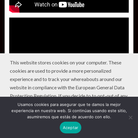
This website stores cookies on your computer. These
cookies are used to provide a more personalized
experience and to track your whereabouts around our
website in compliance with the European General Data
Protection Regulation. If you decide to to opt-out of any
future tracking, a cookie will be setup in your browser to
Usamos cookies para asegurar que te damos la mejor
experiencia en nuestra web. Si continúas usando este sitio,
remember this choice for one year.
asumiremos que estás de acuerdo con ello.
Aceptar
Accept
or
Deny