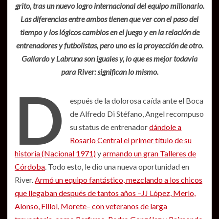
grito, tras un nuevo logro internacional del equipo millonario.
Las diferencias entre ambos tienen que ver con el paso del
tiempo y los lógicos cambios en el juego y en la relación de
entrenadores y futbolistas, pero uno es la proyección de otro.
Gallardo y Labruna son iguales y, lo que es mejor todavía
para River: significan lo mismo.
D
espués de la dolorosa caída ante el Boca
de Alfredo Di Stéfano, Angel recompuso
su status de entrenador
dándole a
Rosario Central el primer título de su
historia (Nacional 1971)
y
armando un gran Talleres de
Córdoba
. Todo esto, le dio una nueva oportunidad en
River.
Armó un equipo fantástico, mezclando a los chicos
que llegaban después de tantos años –JJ López, Merlo,
Alonso, Fillol, Morete– con veteranos de larga