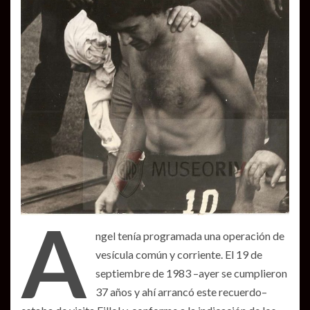
A
ngel tenía programada una operación de
vesícula común y corriente. El 19 de
septiembre de 1983 –ayer se cumplieron
37 años y ahí arrancó este recuerdo–