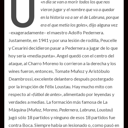
U
«
n día se van a morir todos los que nos
vieron jugar y el nombre que va a quedar
en la historia va a ser el de Labruna, porque
era el que metía los goles
«, dijo alguna vez
–exageradamente– el maestro Adolfo Pedernera.
Justamente, en 1941 y por una lesión de rodilla, Peucelle
y Cesarini decidieron pasar a Pedernera a jugar de lo que
hoy sería «media punta». Angel quedó con el centro del
ataque, al Charro Moreno lo corrieron a la derecha y los
wines fueron, entonces, Tomate Muñoz y Aristóbulo
Deambrossi, excelente delantero después postergado
por la irrupción de Félix Loustau. Hay mucho mito con
respecto al
«fútbol de antes»
, alimentado por leyendas y
verdades a medias. La formación más famosa de La
Máquina (
Muñoz, Moreno, Pedernera, Labruna, Loustau
)
jugó sólo 18 partidos y ninguno de esos 18 partidos fue
contra Boca. Siempre había un lesionado o, como pasó en