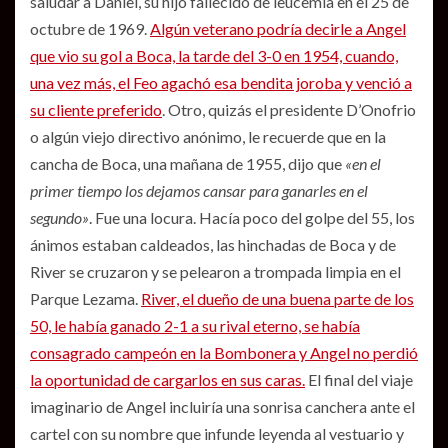
saludar a Daniel, su hijo fallecido de leucemia en el 25 de
octubre de 1969.
Algún veterano podría decirle a Angel
que vio su gol a Boca, la tarde del 3-0 en 1954, cuando,
una vez más, el Feo agachó esa bendita joroba y venció a
su cliente preferido
. Otro, quizás el presidente D’Onofrio
o algún viejo directivo anónimo, le recuerde que en la
cancha de Boca, una mañana de 1955, dijo que
«en el
primer tiempo los dejamos cansar para ganarles en el
segundo»
. Fue una locura. Hacía poco del golpe del 55, los
ánimos estaban caldeados, las hinchadas de Boca y de
River se cruzaron y se pelearon a trompada limpia en el
Parque Lezama.
River, el dueño de una buena parte de los
50, le había ganado 2-1 a su rival eterno, se había
consagrado campeón en la Bombonera y Angel no perdió
la oportunidad de cargarlos en sus caras.
El final del viaje
imaginario de Angel incluiría una sonrisa canchera ante el
cartel con su nombre que infunde leyenda al vestuario y