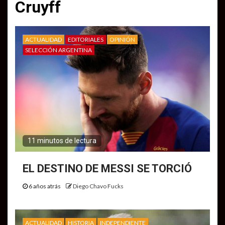
Cruyff
ACTUALIDAD
EDITORIALES
OPINIÓN
SELECCIÓN ARGENTINA
11 minutos de lectura
EL DESTINO DE MESSI SE TORCIÓ
6 años atrás
Diego Chavo Fucks
ACTUALIDAD
HISTORIA
INDEPENDIENTE