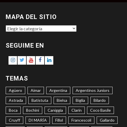
MAPA DEL SITIO
MAPA
DEL
SITIO
SEGUIME EN
Instagram
Twitter
Youtube
Facebook
LinkedIn
TEMAS
Agüero
Aimar
Argentina
Argentinos Juniors
Astrada
Batistuta
Bielsa
Biglia
Bilardo
Boca
Bochini
Caniggia
Clarín
Coco Basile
Cruyff
DI MARÍA
Fillol
Francescoli
Gallardo