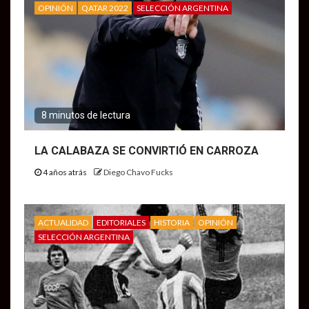
OPINIÓN
QATAR 2022
SELECCIÓN ARGENTINA
8 minutos de lectura
LA CALABAZA SE CONVIRTIÓ EN CARROZA
4 años atrás
Diego Chavo Fucks
ACTUALIDAD
EDITORIALES
HISTORIA
OPINIÓN
SELECCIÓN ARGENTINA