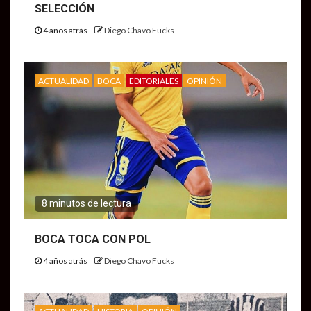
SELECCIÓN
4 años atrás
Diego Chavo Fucks
ACTUALIDAD
BOCA
EDITORIALES
OPINIÓN
8 minutos de lectura
BOCA TOCA CON POL
4 años atrás
Diego Chavo Fucks