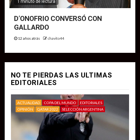
1 minuto de lectura
D’ONOFRIO CONVERSÓ CON
GALLARDO
12 años atrás
chavito44
NO TE PIERDAS LAS ULTIMAS
EDITORIALES
ACTUALIDAD
COPA DEL MUNDO
EDITORIALES
OPINIÓN
QATAR 2022
SELECCIÓN ARGENTINA