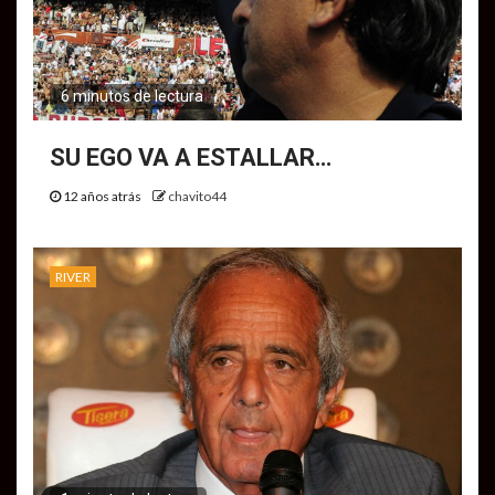
6 minutos de lectura
SU EGO VA A ESTALLAR…
12 años atrás
chavito44
RIVER