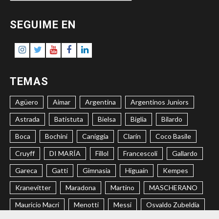
DEL
SITIO
SEGUIME EN
Instagram
Twitter
Youtube
Facebook
LinkedIn
TEMAS
Agüero
Aimar
Argentina
Argentinos Juniors
Astrada
Batistuta
Bielsa
Biglia
Bilardo
Boca
Bochini
Caniggia
Clarín
Coco Basile
Cruyff
DI MARÍA
Fillol
Francescoli
Gallardo
Gareca
Gatti
Gimnasia
Higuaín
Kempes
Kranevitter
Maradona
Martino
MASCHERANO
Mauricio Macri
Menotti
Messi
Osvaldo Zubeldía