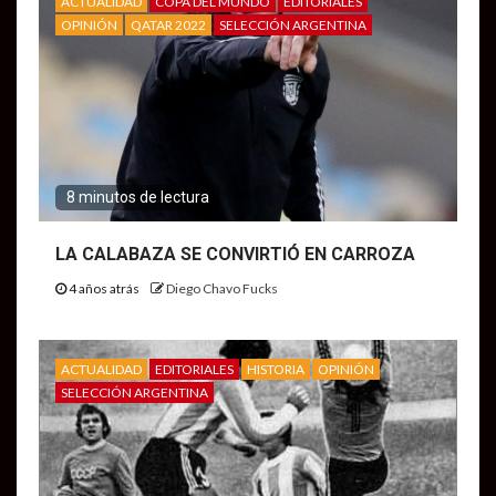
ACTUALIDAD
COPA DEL MUNDO
EDITORIALES
OPINIÓN
QATAR 2022
SELECCIÓN ARGENTINA
8 minutos de lectura
LA CALABAZA SE CONVIRTIÓ EN CARROZA
4 años atrás
Diego Chavo Fucks
ACTUALIDAD
EDITORIALES
HISTORIA
OPINIÓN
SELECCIÓN ARGENTINA