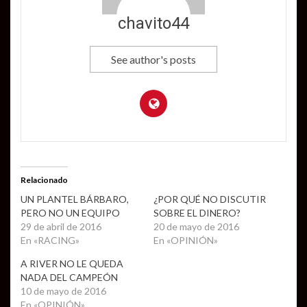
chavito44
See author's posts
Relacionado
UN PLANTEL BÁRBARO,
¿POR QUÉ NO DISCUTIR
PERO NO UN EQUIPO
SOBRE EL DINERO?
29 de abril de 2016
20 de mayo de 2016
En «RACING»
En «OPINIÓN»
A RIVER NO LE QUEDA
NADA DEL CAMPEÓN
10 de mayo de 2016
En «OPINIÓN»