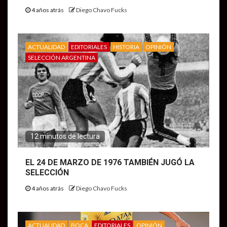
4 años atrás
Diego Chavo Fucks
ACTUALIDAD
EDITORIALES
HISTORIA
OPINIÓN
SELECCIÓN ARGENTINA
12 minutos de lectura
EL 24 DE MARZO DE 1976 TAMBIÉN JUGÓ LA
SELECCIÓN
4 años atrás
Diego Chavo Fucks
ACTUALIDAD
BOCA
EDITORIALES
OPINIÓN