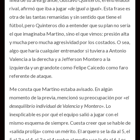
rival, afirmó que iba a jugar
«de igual a igual»
. Esta frase es
otra de las tantas remanidas y sin sentido que tiene el
fútbol, pero Quinteros dio a entender que su plan no sería
el que imaginaba Martino, sino el que vimos: presión alta
y mucha pero mucha agresividad por los costados. O sea,
algo que haría cualquier entrenador si tuviera a Antonio
Valencia a la derecha y a Jefferson Montero a la
izquierda y un grandote como Felipe Caicedo como faro
referente de ataque.
Me consta que Martino estaba avisado. En algún
momento de la previa, mencionó su preocupación por
«el
desequilibrio individual de Valencia y Montero»
. Lo
inexplicable es por qué el equipo salió a jugar con el
mismo esquema de siempre. Cuesta creer que se hable de
«salida prolija» como un mérito. El arquero se la da al 5, el
5 al 3 o al 4, el 3 o el 4 vuelve al medio y se la da al 6. Los