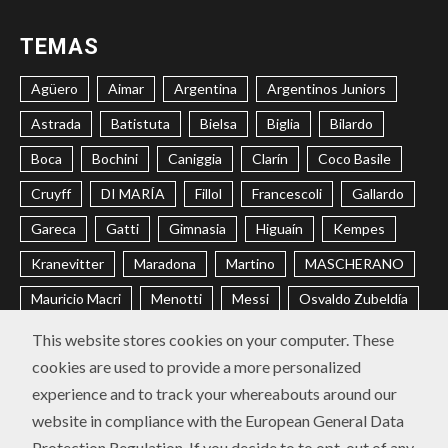
TEMAS
Agüero
Aimar
Argentina
Argentinos Juniors
Astrada
Batistuta
Bielsa
Biglia
Bilardo
Boca
Bochini
Caniggia
Clarín
Coco Basile
Cruyff
DI MARÍA
Fillol
Francescoli
Gallardo
Gareca
Gatti
Gimnasia
Higuaín
Kempes
Kranevitter
Maradona
Martino
MASCHERANO
Mauricio Macri
Menotti
Messi
Osvaldo Zubeldía
Passarella
Pochettino
Racing
Ramón Díaz
This website stores cookies on your computer. These
cookies are used to provide a more personalized
Riquelme
River
Russo
Sabella
Sampaoli
experience and to track your whereabouts around our
Selección Argentina
Trobbiani
Veira
Vélez
website in compliance with the European General Data
Protection Regulation. If you decide to to opt-out of any
CONTACTO
POLÍTICA DE PRIVACIDAD