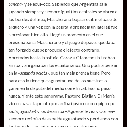
cancha»
y se equivocó. Sabiendo que Argentina sale
jugando siempre y siempre igual (los centrales se abren a
los bordes del área, Mascherano baja a recibir el pase del
arquero y, una vez con la pelota, abre hacia un lateral) fue
a presionar bien alto. Llegó un momento en el que
presionaban a Mascherano y el juego de pases quedaba
tan forzado que se producía el efecto contrario.
Apretados hasta la asfixia, Garay u Otamendi la tiraban
arriba y ahí ganaban los ecuatorianos. Uno podría pensar
en la
«segunda pelota»
, que tan mala prensa tiene. Pero
para eso la tiene que aguantar uno de los nuestros o
ganar en la disputa del medio con el rival. Eso no pasó
nunca. Y ante este panorama, Pastore, Biglia y Di María
vieron pasar la pelota por arriba (justo en un equipo que
«sale jugando»
) y los de arriba –Agüero/Tevez y Correa–
siempre recibían de espalda aguantando y perdiendo con
los forzudos volantes y zagueros ecuatorianos.