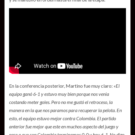
En la conferencia posterior, Martino fue muy claro:
«El
equipo ganó 6-1 y estuvo muy bien porque nos venia
costando meter goles. Pero no me gustó el retroceso, la
manera en la que nos paramos para recuperar la pelota. En
esto, el equipo estuvo mejor contra Colombia. El partido
anterior fue mejor que este en muchos aspecto del juego y
pese a que con Colombia terminamos 0-0 y hoy 6-1. No digo