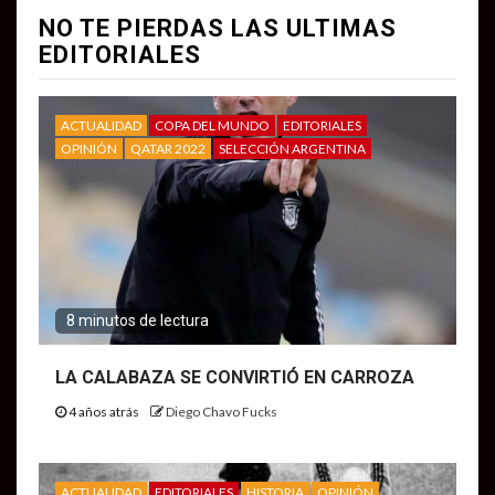
NO TE PIERDAS LAS ULTIMAS
EDITORIALES
ACTUALIDAD
COPA DEL MUNDO
EDITORIALES
OPINIÓN
QATAR 2022
SELECCIÓN ARGENTINA
8 minutos de lectura
LA CALABAZA SE CONVIRTIÓ EN CARROZA
4 años atrás
Diego Chavo Fucks
ACTUALIDAD
EDITORIALES
HISTORIA
OPINIÓN