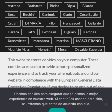
Astrada
Batistuta
Bielsa
Biglia
Bilardo
Boca
Bochini
Caniggia
Clarín
Coco Basile
Cruyff
DI MARÍA
Fillol
Francescoli
Gallardo
Gareca
Gatti
Gimnasia
Higuaín
Kempes
Kranevitter
Maradona
Martino
MASCHERANO
Mauricio Macri
Menotti
Messi
Osvaldo Zubeldía
Passarella
Pochettino
Racing
Ramón Díaz
This website stores cookies on your computer. These
cookies are used to provide a more personalized
Riquelme
River
Russo
Sabella
Sampaoli
experience and to track your whereabouts around our
Selección Argentina
Trobbiani
Veira
Vélez
website in compliance with the European General Data
Protection Regulation. If you decide to to opt-out of any
CONTACTO
POLÍTICA DE PRIVACIDAD
future tracking, a cookie will be setup in your browser to
Usamos cookies para asegurar que te damos la mejor
Instagram
Twitter
Youtube
Facebook
LinkedIn
experiencia en nuestra web. Si continúas usando este sitio,
remember this choice for one year.
asumiremos que estás de acuerdo con ello.
Diego Chavo Fucks | Copyright © Todos los derechos