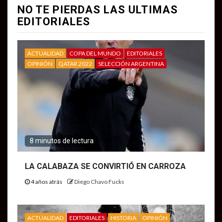
NO TE PIERDAS LAS ULTIMAS
EDITORIALES
ACTUALIDAD
COPA DEL MUNDO
EDITORIALES
OPINIÓN
QATAR 2022
SELECCIÓN ARGENTINA
8 minutos de lectura
LA CALABAZA SE CONVIRTIÓ EN CARROZA
4 años atrás
Diego Chavo Fucks
ACTUALIDAD
EDITORIALES
HISTORIA
OPINIÓN