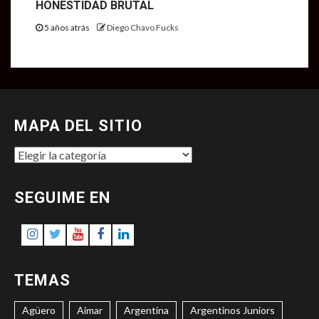
HONESTIDAD BRUTAL
5 años atrás
Diego Chavo Fucks
MAPA DEL SITIO
MAPA
DEL
SITIO
SEGUIME EN
Instagram
Twitter
Youtube
Facebook
LinkedIn
TEMAS
Agüero
Aimar
Argentina
Argentinos Juniors