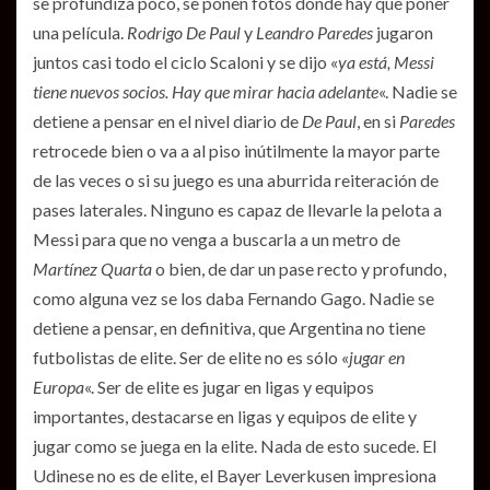
se profundiza poco, se ponen fotos donde hay que poner
una película.
Rodrigo De Paul
y
Leandro Paredes
jugaron
juntos casi todo el ciclo Scaloni y se dijo «
ya está, Messi
tiene nuevos socios. Hay que mirar hacia adelante
«. Nadie se
detiene a pensar en el nivel diario de
De Paul
, en si
Paredes
retrocede bien o va a al piso inútilmente la mayor parte
de las veces o si su juego es una aburrida reiteración de
pases laterales. Ninguno es capaz de llevarle la pelota a
Messi para que no venga a buscarla a un metro de
Martínez Quarta
o bien, de dar un pase recto y profundo,
como alguna vez se los daba Fernando Gago. Nadie se
detiene a pensar, en definitiva, que Argentina no tiene
futbolistas de elite. Ser de elite no es sólo «
jugar en
Europa
«. Ser de elite es jugar en ligas y equipos
importantes, destacarse en ligas y equipos de elite y
jugar como se juega en la elite. Nada de esto sucede. El
Udinese no es de elite, el Bayer Leverkusen impresiona