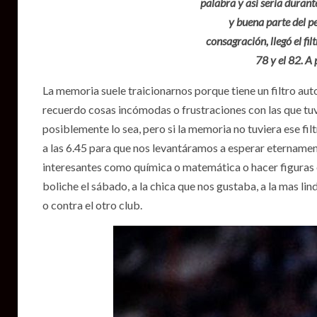
palabra y así seria durant
y buena parte del p
consagración, llegó el f
78 y el 82. A 
La memoria suele traicionarnos porque tiene un filtro aut
recuerdo cosas incómodas o frustraciones con las que tuv
posiblemente lo sea, pero si la memoria no tuviera ese f
a las 6.45 para que nos levantáramos a esperar eternament
interesantes como química o matemática o hacer figuras c
boliche el sábado, a la chica que nos gustaba, a la mas li
o contra el otro club.