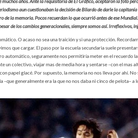
e muchos años. Ante la requisitoria de El Gráfico, aceptaron la foto pero
eriodismo aun cuestionaban la decisión de Bilardo de darle la capitaní
iltro de la memoria. Pocos recuerdan lo que ocurrió antes de ese Mundial
pesar de los cambios generacionales, siempre somos así. Irreflexivos, inj
omático. O acaso no sea una traición y si una protección. Recorda
imos que cargar. El paso por la escuela secundaria suele presenta
iltro automático, seguramente nos permitiría meter en el recuerdo 
e un colectivo, viajar mas de media hora y sentarse –con el mas al
on papel glacé. Por supuesto, la memoria no nos lleva por ahí. No
nda –que generalmente era la que no nos daba ni cinco de pelota– a 