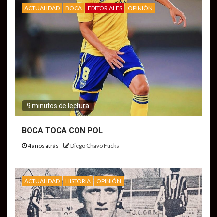
ACTUALIDAD
BOCA
EDITORIALES
OPINIÓN
9 minutos de lectura
BOCA TOCA CON POL
4 años atrás
Diego Chavo Fucks
ACTUALIDAD
HISTORIA
OPINIÓN