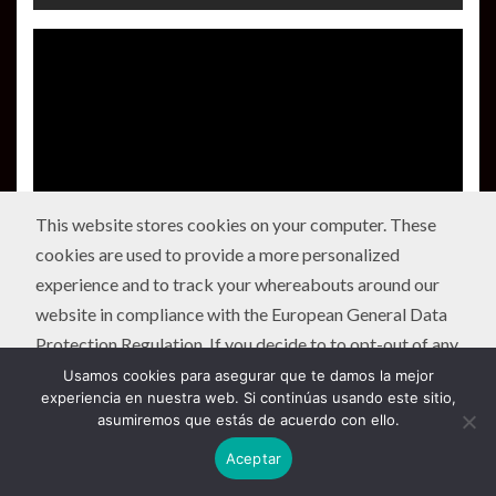
This website stores cookies on your computer. These
cookies are used to provide a more personalized
experience and to track your whereabouts around our
website in compliance with the European General Data
Protection Regulation. If you decide to to opt-out of any
future tracking, a cookie will be setup in your browser to
Usamos cookies para asegurar que te damos la mejor
experiencia en nuestra web. Si continúas usando este sitio,
remember this choice for one year.
asumiremos que estás de acuerdo con ello.
Aceptar
Accept
or
Deny