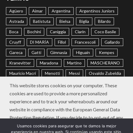
Agüero
Aimar
Argentina
Argentinos Juniors
Astrada
Batistuta
Bielsa
Biglia
Bilardo
Boca
Bochini
Caniggia
Clarín
Coco Basile
Cruyff
DI MARÍA
Fillol
Francescoli
Gallardo
Gareca
Gatti
Gimnasia
Higuaín
Kempes
Kranevitter
Maradona
Martino
MASCHERANO
Mauricio Macri
Menotti
Messi
Osvaldo Zubeldía
Passarella
Pochettino
Racing
Ramón Díaz
This website stores cookies on your computer. These
cookies are used to provide a more personalized
Riquelme
River
Russo
Sabella
Sampaoli
experience and to track your whereabouts around our
Selección Argentina
Trobbiani
Veira
Vélez
website in compliance with the European General Data
Protection Regulation. If you decide to to opt-out of any
CONTACTO
POLÍTICA DE PRIVACIDAD
future tracking, a cookie will be setup in your browser to
Usamos cookies para asegurar que te damos la mejor
Instagram
Twitter
Youtube
Facebook
LinkedIn
experiencia en nuestra web. Si continúas usando este sitio,