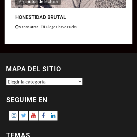
9 minutos de lectura
HONESTIDAD BRUTAL
5 años atrás
Diego Chavo Fucks
MAPA DEL SITIO
MAPA
DEL
SITIO
SEGUIME EN
Instagram
Twitter
Youtube
Facebook
LinkedIn
TEMAS