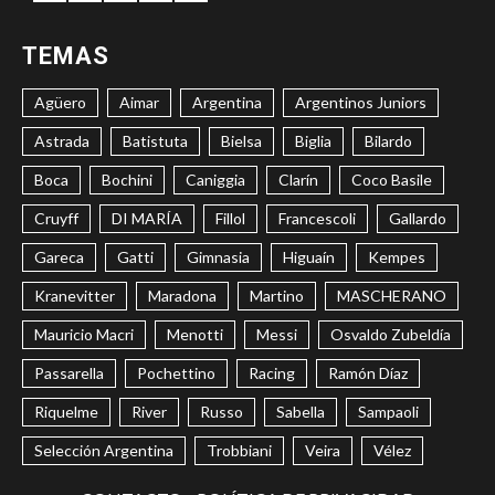
TEMAS
Agüero
Aimar
Argentina
Argentinos Juniors
Astrada
Batistuta
Bielsa
Biglia
Bilardo
Boca
Bochini
Caniggia
Clarín
Coco Basile
Cruyff
DI MARÍA
Fillol
Francescoli
Gallardo
Gareca
Gatti
Gimnasia
Higuaín
Kempes
Kranevitter
Maradona
Martino
MASCHERANO
Mauricio Macri
Menotti
Messi
Osvaldo Zubeldía
Passarella
Pochettino
Racing
Ramón Díaz
Riquelme
River
Russo
Sabella
Sampaoli
Selección Argentina
Trobbiani
Veira
Vélez