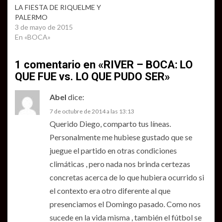
LA FIESTA DE RIQUELME Y
PALERMO
3 de mayo de 2015
En «BOCA»
1 comentario en «
RIVER – BOCA: LO
QUE FUE vs. LO QUE PUDO SER
»
Abel
dice:
7 de octubre de 2014 a las 13:13
Querido Diego, comparto tus líneas.
Personalmente me hubiese gustado que se
juegue el partido en otras condiciones
climáticas , pero nada nos brinda certezas
concretas acerca de lo que hubiera ocurrido si
el contexto era otro diferente al que
presenciamos el Domingo pasado. Como nos
sucede en la vida misma , también el fútbol se