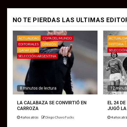
NO TE PIERDAS LAS ULTIMAS EDITO
ACTUALIDAD
COPA DEL MUNDO
ACTUALID
EDITORIALES
OPINIÓN
HISTORIA
QATAR 2022
SELECCIÓN
SELECCIÓN ARGENTINA
8 minutos de lectura
12 minuto
LA CALABAZA SE CONVIRTIÓ EN
EL 24 D
CARROZA
JUGÓ LA
4 años atrás
Diego Chavo Fucks
4 años atr