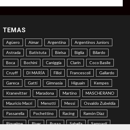
TEMAS
Agüero
Aimar
Argentina
Argentinos Juniors
Astrada
Batistuta
Bielsa
Biglia
Bilardo
Boca
Bochini
Caniggia
Clarín
Coco Basile
Cruyff
DI MARÍA
Fillol
Francescoli
Gallardo
Gareca
Gatti
Gimnasia
Higuaín
Kempes
Kranevitter
Maradona
Martino
MASCHERANO
Mauricio Macri
Menotti
Messi
Osvaldo Zubeldía
Passarella
Pochettino
Racing
Ramón Díaz
Riquelme
River
Russo
Sabella
Sampaoli