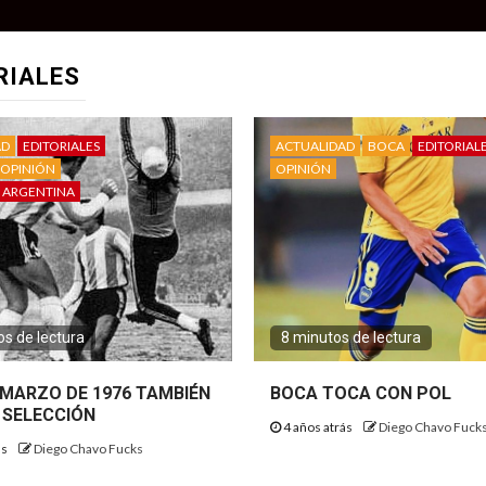
RIALES
AD
EDITORIALES
ACTUALIDAD
BOCA
EDITORIAL
OPINIÓN
OPINIÓN
 ARGENTINA
s de lectura
8 minutos de lectura
E MARZO DE 1976 TAMBIÉN
BOCA TOCA CON POL
 SELECCIÓN
4 años atrás
Diego Chavo Fuck
ás
Diego Chavo Fucks