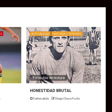
ES
ACTUALIDAD
HISTORIA
OPINIÓN
9 minutos de lectura
HONESTIDAD BRUTAL
s
5 años atrás
Diego Chavo Fucks