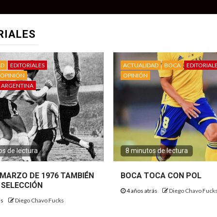
RIALES
AD
EDITORIALES
ACTUALIDAD
BOCA
EDITORIAL
OPINIÓN
OPINIÓN
 ARGENTINA
s de lectura
8 minutos de lectura
E MARZO DE 1976 TAMBIÉN
BOCA TOCA CON POL
 SELECCIÓN
4 años atrás
Diego Chavo Fuck
ás
Diego Chavo Fucks