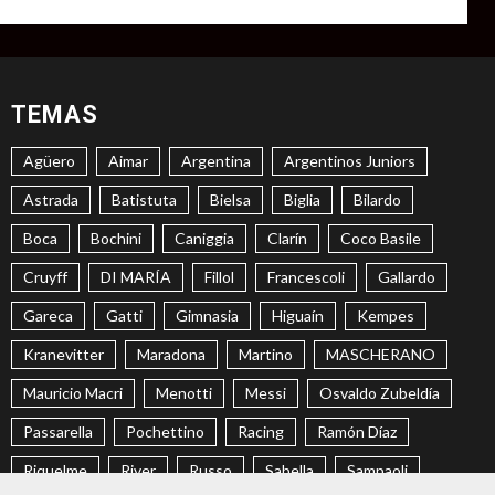
TEMAS
Agüero
Aimar
Argentina
Argentinos Juniors
Astrada
Batistuta
Bielsa
Biglia
Bilardo
Boca
Bochini
Caniggia
Clarín
Coco Basile
Cruyff
DI MARÍA
Fillol
Francescoli
Gallardo
Gareca
Gatti
Gimnasia
Higuaín
Kempes
Kranevitter
Maradona
Martino
MASCHERANO
Mauricio Macri
Menotti
Messi
Osvaldo Zubeldía
Passarella
Pochettino
Racing
Ramón Díaz
Riquelme
River
Russo
Sabella
Sampaoli