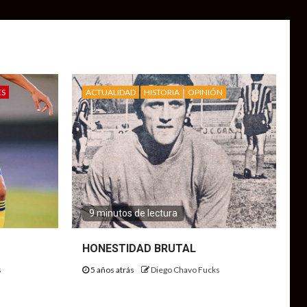
ES
ACTUALIDAD
HISTORIA
OPINIÓN
9 minutos de lectura
HONESTIDAD BRUTAL
s
5 años atrás
Diego Chavo Fucks