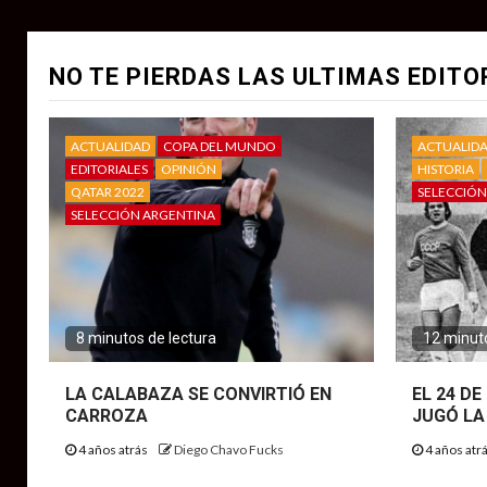
NO TE PIERDAS LAS ULTIMAS EDITO
ACTUALIDAD
COPA DEL MUNDO
ACTUALID
EDITORIALES
OPINIÓN
HISTORIA
QATAR 2022
SELECCIÓN
SELECCIÓN ARGENTINA
8 minutos de lectura
12 minuto
LA CALABAZA SE CONVIRTIÓ EN
EL 24 D
CARROZA
JUGÓ LA
4 años atrás
Diego Chavo Fucks
4 años atr