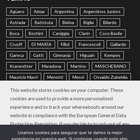
Agüero
Aimar
Argentina
Argentinos Juniors
Astrada
Batistuta
Bielsa
Biglia
Bilardo
Boca
Bochini
Caniggia
Clarín
Coco Basile
Cruyff
DI MARÍA
Fillol
Francescoli
Gallardo
Gareca
Gatti
Gimnasia
Higuaín
Kempes
Kranevitter
Maradona
Martino
MASCHERANO
Mauricio Macri
Menotti
Messi
Osvaldo Zubeldía
Passarella
Pochettino
Racing
Ramón Díaz
This website stores cookies on your computer. These
cookies are used to provide a more personalized
Riquelme
River
Russo
Sabella
Sampaoli
experience and to track your whereabouts around our
Selección Argentina
Trobbiani
Veira
Vélez
website in compliance with the European General Data
Protection Regulation. If you decide to to opt-out of any
CONTACTO
POLÍTICA DE PRIVACIDAD
future tracking, a cookie will be setup in your browser to
Usamos cookies para asegurar que te damos la mejor
Instagram
Twitter
Youtube
Facebook
LinkedIn
experiencia en nuestra web. Si continúas usando este sitio,