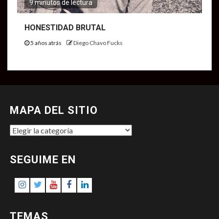
9 minutos de lectura
HONESTIDAD BRUTAL
5 años atrás
Diego Chavo Fucks
MAPA DEL SITIO
MAPA
DEL
SITIO
SEGUIME EN
Instagram
Twitter
Youtube
Facebook
LinkedIn
TEMAS