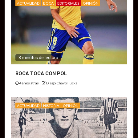
ACTUALIDAD
BOCA
EDITORIALES
OPINIÓN
8 minutos de lectura
BOCA TOCA CON POL
4 años atrás
Diego Chavo Fucks
ACTUALIDAD
HISTORIA
OPINIÓN