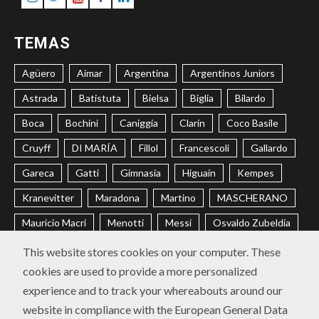
TEMAS
Agüero
Aimar
Argentina
Argentinos Juniors
Astrada
Batistuta
Bielsa
Biglia
Bilardo
Boca
Bochini
Caniggia
Clarín
Coco Basile
Cruyff
DI MARÍA
Fillol
Francescoli
Gallardo
Gareca
Gatti
Gimnasia
Higuaín
Kempes
Kranevitter
Maradona
Martino
MASCHERANO
Mauricio Macri
Menotti
Messi
Osvaldo Zubeldía
Passarella
Pochettino
Racing
Ramón Díaz
This website stores cookies on your computer. These
cookies are used to provide a more personalized
Riquelme
River
Russo
Sabella
Sampaoli
experience and to track your whereabouts around our
Selección Argentina
Trobbiani
Veira
Vélez
website in compliance with the European General Data