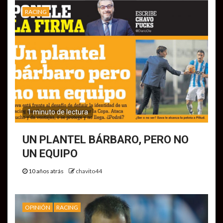
RACING
1 minuto de lectura
UN PLANTEL BÁRBARO, PERO NO
UN EQUIPO
10 años atrás
chavito44
OPINIÓN
RACING