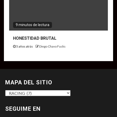
9 minutos de lectura
HONESTIDAD BRUTAL
5 años atrás
Diego Chavo Fucks
MAPA DEL SITIO
MAPA
DEL
SITIO
SEGUIME EN