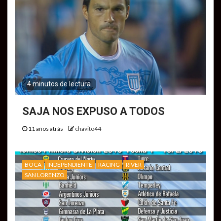
4 minutos de lectura
SAJA NOS EXPUSO A TODOS
11 años atrás
chavito44
BOCA
INDEPENDIENTE
RACING
RIVER
SAN LORENZO