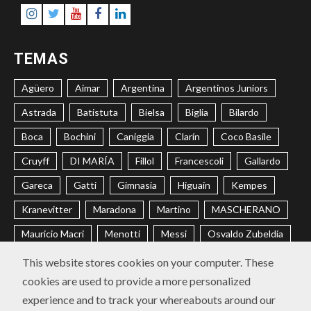
Instagram
Twitter
Youtube
Facebook
LinkedIn
TEMAS
Agüero
Aimar
Argentina
Argentinos Juniors
Astrada
Batistuta
Bielsa
Biglia
Bilardo
Boca
Bochini
Caniggia
Clarín
Coco Basile
Cruyff
DI MARÍA
Fillol
Francescoli
Gallardo
Gareca
Gatti
Gimnasia
Higuaín
Kempes
Kranevitter
Maradona
Martino
MASCHERANO
Mauricio Macri
Menotti
Messi
Osvaldo Zubeldía
Passarella
Pochettino
Racing
Ramón Díaz
This website stores cookies on your computer. These
cookies are used to provide a more personalized
Riquelme
River
Russo
Sabella
Sampaoli
experience and to track your whereabouts around our
Selección Argentina
Trobbiani
Veira
Vélez