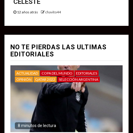
CELESTE
12 años atrás
chavito44
NO TE PIERDAS LAS ULTIMAS
EDITORIALES
ACTUALIDAD
COPA DEL MUNDO
EDITORIALES
OPINIÓN
QATAR 2022
SELECCIÓN ARGENTINA
8 minutos de lectura