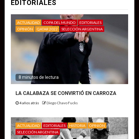
EDITORIALES
ACTUALIDAD
COPA DEL MUNDO
EDITORIALES
OPINIÓN
QATAR 2022
SELECCIÓN ARGENTINA
8 minutos de lectura
LA CALABAZA SE CONVIRTIÓ EN CARROZA
4 años atrás
Diego Chavo Fucks
ACTUALIDAD
EDITORIALES
HISTORIA
OPINIÓN
SELECCIÓN ARGENTINA