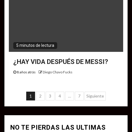
5 minutos de lectura
¿HAY VIDA DESPUÉS DE MESSI?
8 años atrás
Diego Chavo Fucks
Navegación
1
2
3
4
…
7
Siguiente
de
entradas
NO TE PIERDAS LAS ULTIMAS