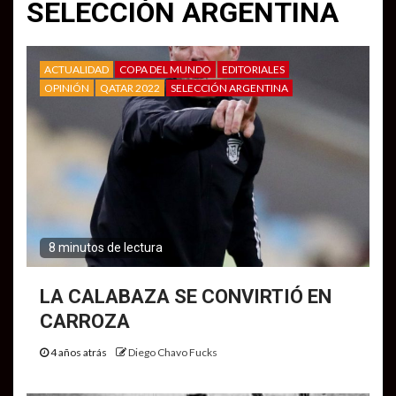
SELECCIÓN ARGENTINA
ACTUALIDAD
COPA DEL MUNDO
EDITORIALES
OPINIÓN
QATAR 2022
SELECCIÓN ARGENTINA
8 minutos de lectura
LA CALABAZA SE CONVIRTIÓ EN
CARROZA
4 años atrás
Diego Chavo Fucks