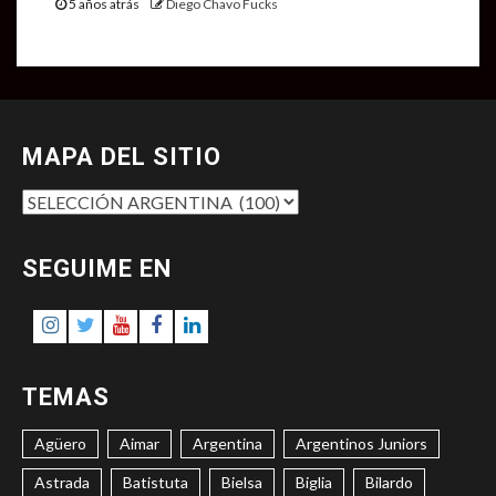
5 años atrás
Diego Chavo Fucks
MAPA DEL SITIO
MAPA
DEL
SITIO
SEGUIME EN
Instagram
Twitter
Youtube
Facebook
LinkedIn
TEMAS
Agüero
Aimar
Argentina
Argentinos Juniors
Astrada
Batistuta
Bielsa
Biglia
Bilardo