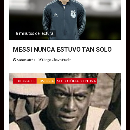
8 minutos de lectura
MESSI NUNCA ESTUVO TAN SOLO
6 años atrás
Diego Chavo Fucks
EDITORIALES
HISTORIA
SELECCIÓN ARGENTINA