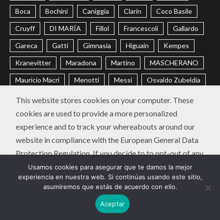
Boca
Bochini
Caniggia
Clarín
Coco Basile
Cruyff
DI MARÍA
Fillol
Francescoli
Gallardo
Gareca
Gatti
Gimnasia
Higuaín
Kempes
Kranevitter
Maradona
Martino
MASCHERANO
Mauricio Macri
Menotti
Messi
Osvaldo Zubeldía
Passarella
Pochettino
Racing
Ramón Díaz
This website stores cookies on your computer. These
cookies are used to provide a more personalized
Riquelme
River
Russo
Sabella
Sampaoli
experience and to track your whereabouts around our
Selección Argentina
Trobbiani
Veira
Vélez
website in compliance with the European General Data
Protection Regulation. If you decide to to opt-out of any
CONTACTO
POLÍTICA DE PRIVACIDAD
future tracking, a cookie will be setup in your browser to
Usamos cookies para asegurar que te damos la mejor
Instagram
Twitter
Youtube
Facebook
LinkedIn
experiencia en nuestra web. Si continúas usando este sitio,
remember this choice for one year.
asumiremos que estás de acuerdo con ello.
Diego Chavo Fucks | Copyright © Todos los derechos
Aceptar
Accept
or
Deny
reservados.
|
Newsium
por AF themes.