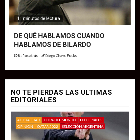
11 minutos de lectura
DE QUÉ HABLAMOS CUANDO
HABLAMOS DE BILARDO
8 años atrás
Diego Chavo Fucks
NO TE PIERDAS LAS ULTIMAS
EDITORIALES
ACTUALIDAD
COPA DEL MUNDO
EDITORIALES
OPINIÓN
QATAR 2022
SELECCIÓN ARGENTINA