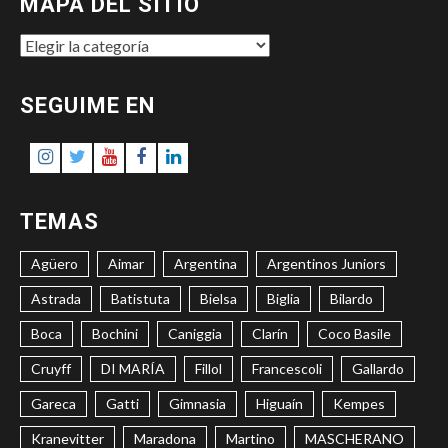
MAPA DEL SITIO
MAPA
DEL
SITIO
SEGUIME EN
Instagram
Twitter
Youtube
Facebook
LinkedIn
TEMAS
Agüero
Aimar
Argentina
Argentinos Juniors
Astrada
Batistuta
Bielsa
Biglia
Bilardo
Boca
Bochini
Caniggia
Clarín
Coco Basile
Cruyff
DI MARÍA
Fillol
Francescoli
Gallardo
Gareca
Gatti
Gimnasia
Higuaín
Kempes
Kranevitter
Maradona
Martino
MASCHERANO