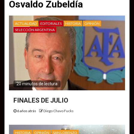
Osvaldo Zubeldía
ACTUALIDAD
EDITORIALES
HISTORIA
OPINIÓN
SELECCIÓN ARGENTINA
20 minutos de lectura
FINALES DE JULIO
6 años atrás
Diego Chavo Fucks
HISTORIA
OPINIÓN
SAN LORENZO