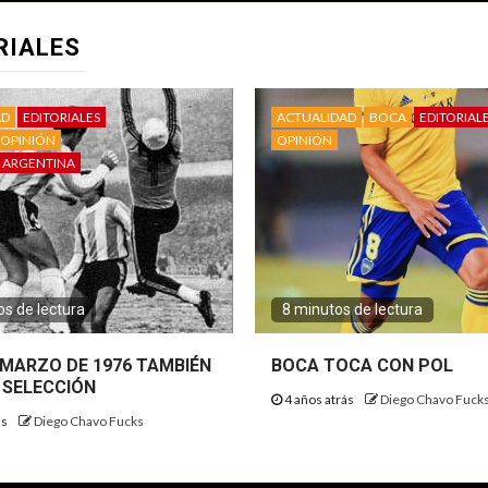
RIALES
AD
EDITORIALES
ACTUALIDAD
BOCA
EDITORIAL
OPINIÓN
OPINIÓN
 ARGENTINA
s de lectura
8 minutos de lectura
E MARZO DE 1976 TAMBIÉN
BOCA TOCA CON POL
 SELECCIÓN
4 años atrás
Diego Chavo Fuck
ás
Diego Chavo Fucks