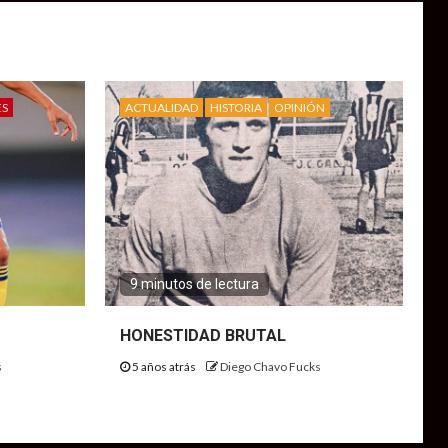
ES
ACTUALIDAD
HISTORIA
OPINIÓN
9 minutos de lectura
HONESTIDAD BRUTAL
s
5 años atrás
Diego Chavo Fucks