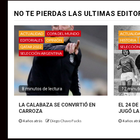
NO TE PIERDAS LAS ULTIMAS EDITO
ACTUALIDAD
COPA DEL MUNDO
ACTUALID
EDITORIALES
OPINIÓN
HISTORIA
QATAR 2022
SELECCIÓN
SELECCIÓN ARGENTINA
8 minutos de lectura
12 minuto
LA CALABAZA SE CONVIRTIÓ EN
EL 24 D
CARROZA
JUGÓ LA
4 años atrás
Diego Chavo Fucks
4 años atr