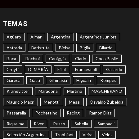
TEMAS
Agüero
Aimar
Argentina
Argentinos Juniors
Astrada
Batistuta
Bielsa
Biglia
Bilardo
Boca
Bochini
Caniggia
Clarín
Coco Basile
Cruyff
DI MARÍA
Fillol
Francescoli
Gallardo
Gareca
Gatti
Gimnasia
Higuaín
Kempes
Kranevitter
Maradona
Martino
MASCHERANO
Mauricio Macri
Menotti
Messi
Osvaldo Zubeldía
Passarella
Pochettino
Racing
Ramón Díaz
Riquelme
River
Russo
Sabella
Sampaoli
Selección Argentina
Trobbiani
Veira
Vélez