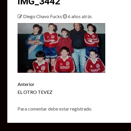
IMG_3442
Diego Chavo Fucks
6 años atrás
Seguir
Anterior
leyendo
EL OTRO TEVEZ
Para comentar debe estar
registrado
.