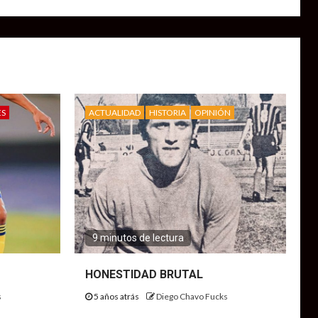
ES
ACTUALIDAD
HISTORIA
OPINIÓN
9 minutos de lectura
HONESTIDAD BRUTAL
s
5 años atrás
Diego Chavo Fucks