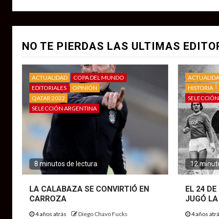
NO TE PIERDAS LAS ULTIMAS EDITO
ACTUALIDAD
COPA DEL MUNDO
ACTUALID
EDITORIALES
OPINIÓN
HISTORIA
QATAR 2022
SELECCIÓN
SELECCIÓN ARGENTINA
8 minutos de lectura
12 minuto
LA CALABAZA SE CONVIRTIÓ EN
EL 24 D
CARROZA
JUGÓ LA
4 años atrás
Diego Chavo Fucks
4 años atr