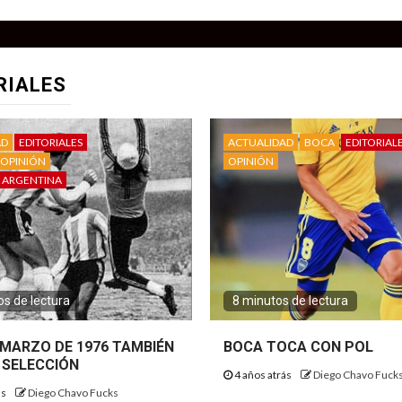
RIALES
AD
EDITORIALES
ACTUALIDAD
BOCA
EDITORIAL
OPINIÓN
OPINIÓN
 ARGENTINA
s de lectura
8 minutos de lectura
E MARZO DE 1976 TAMBIÉN
BOCA TOCA CON POL
 SELECCIÓN
4 años atrás
Diego Chavo Fuck
ás
Diego Chavo Fucks