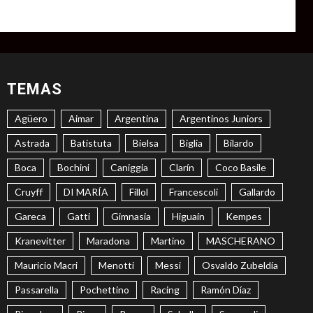
TEMAS
Agüero
Aimar
Argentina
Argentinos Juniors
Astrada
Batistuta
Bielsa
Biglia
Bilardo
Boca
Bochini
Caniggia
Clarín
Coco Basile
Cruyff
DI MARÍA
Fillol
Francescoli
Gallardo
Gareca
Gatti
Gimnasia
Higuaín
Kempes
Kranevitter
Maradona
Martino
MASCHERANO
Mauricio Macri
Menotti
Messi
Osvaldo Zubeldía
Passarella
Pochettino
Racing
Ramón Díaz