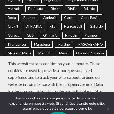
Astrada
Batistuta
Bielsa
Biglia
Bilardo
Boca
Bochini
Caniggia
Clarín
Coco Basile
Cruyff
DI MARÍA
Fillol
Francescoli
Gallardo
Gareca
Gatti
Gimnasia
Higuaín
Kempes
Kranevitter
Maradona
Martino
MASCHERANO
Mauricio Macri
Menotti
Messi
Osvaldo Zubeldía
Passarella
Pochettino
Racing
Ramón Díaz
This website stores cookies on your computer. These
cookies are used to provide a more personalized
Riquelme
River
Russo
Sabella
Sampaoli
experience and to track your whereabouts around our
Selección Argentina
Trobbiani
Veira
Vélez
website in compliance with the European General Data
Protection Regulation. If you decide to to opt-out of any
CONTACTO
POLÍTICA DE PRIVACIDAD
future tracking, a cookie will be setup in your browser to
Usamos cookies para asegurar que te damos la mejor
Instagram
Twitter
Youtube
Facebook
LinkedIn
experiencia en nuestra web. Si continúas usando este sitio,
remember this choice for one year.
asumiremos que estás de acuerdo con ello.
Diego Chavo Fucks | Copyright © Todos los derechos