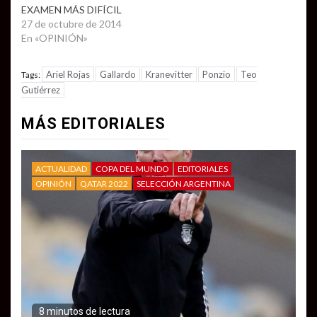
EXAMEN MÁS DIFÍCIL
27 de octubre de 2014
En «OPINIÓN»
Ariel Rojas
Gallardo
Kranevitter
Ponzio
Teo
Tags:
Gutiérrez
MÁS EDITORIALES
ACTUALIDAD
COPA DEL MUNDO
EDITORIALES
OPINIÓN
QATAR 2022
SELECCIÓN ARGENTINA
8 minutos de lectura