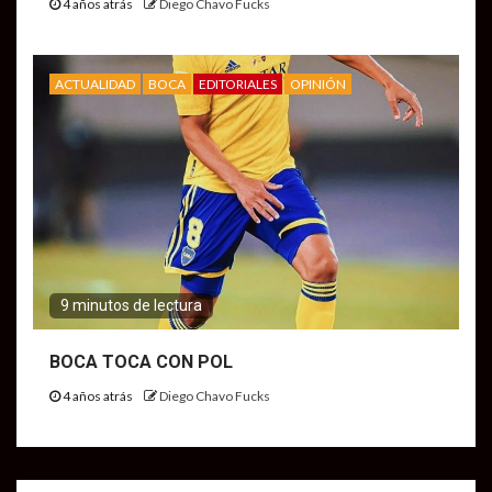
4 años atrás
Diego Chavo Fucks
ACTUALIDAD
BOCA
EDITORIALES
OPINIÓN
9 minutos de lectura
BOCA TOCA CON POL
4 años atrás
Diego Chavo Fucks