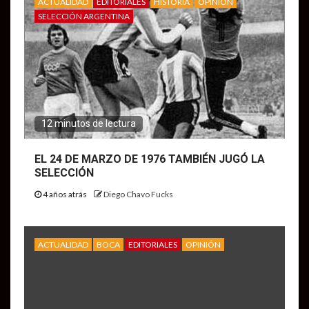
ACTUALIDAD
EDITORIALES
HISTORIA
OPINIÓN
SELECCIÓN ARGENTINA
12 minutos de lectura
EL 24 DE MARZO DE 1976 TAMBIÉN JUGÓ LA
SELECCIÓN
4 años atrás
Diego Chavo Fucks
ACTUALIDAD
BOCA
EDITORIALES
OPINIÓN