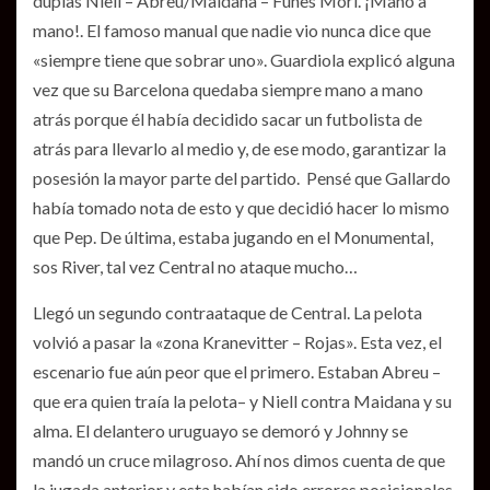
duplas Niell – Abreu/Maidana – Funes Mori. ¡Mano a
mano!. El famoso manual que nadie vio nunca dice que
«siempre tiene que sobrar uno». Guardiola explicó alguna
vez que su Barcelona quedaba siempre mano a mano
atrás porque él había decidido sacar un futbolista de
atrás para llevarlo al medio y, de ese modo, garantizar la
posesión la mayor parte del partido. Pensé que Gallardo
había tomado nota de esto y que decidió hacer lo mismo
que Pep. De última, estaba jugando en el Monumental,
sos River, tal vez Central no ataque mucho…
Llegó un segundo contraataque de Central. La pelota
volvió a pasar la «zona Kranevitter – Rojas». Esta vez, el
escenario fue aún peor que el primero. Estaban Abreu –
que era quien traía la pelota– y Niell contra Maidana y su
alma. El delantero uruguayo se demoró y Johnny se
mandó un cruce milagroso. Ahí nos dimos cuenta de que
la jugada anterior y esta habían sido errores posicionales