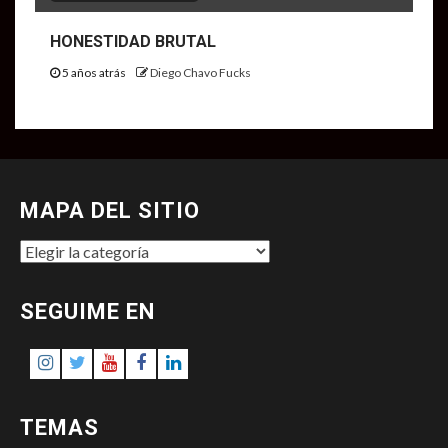
HONESTIDAD BRUTAL
5 años atrás
Diego Chavo Fucks
MAPA DEL SITIO
MAPA
DEL
SITIO
SEGUIME EN
Instagram
Twitter
Youtube
Facebook
LinkedIn
TEMAS