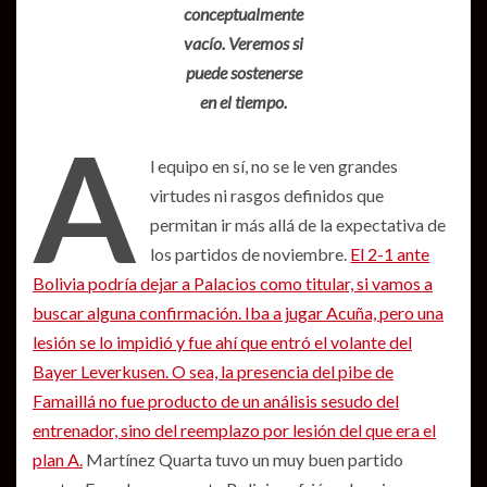
conceptualmente
vacío. Veremos si
puede sostenerse
en el tiempo.
A
l equipo en sí, no se le ven grandes
virtudes ni rasgos definidos que
permitan ir más allá de la expectativa de
los partidos de noviembre.
El 2-1 ante
Bolivia podría dejar a Palacios como titular, si vamos a
buscar alguna confirmación. Iba a jugar Acuña, pero una
lesión se lo impidió y fue ahí que entró el volante del
Bayer Leverkusen. O sea, la presencia del pibe de
Famaillá no fue producto de un análisis sesudo del
entrenador, sino del reemplazo por lesión del que era el
plan A.
Martínez Quarta tuvo un muy buen partido