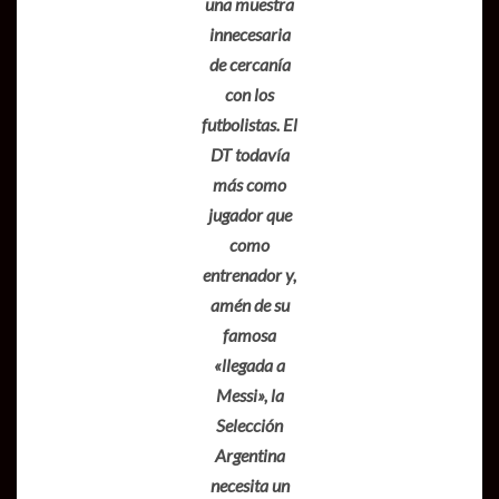
una muestra
innecesaria
de cercanía
con los
futbolistas. El
DT todavía
más como
jugador que
como
entrenador y,
amén de su
famosa
«llegada a
Messi», la
Selección
Argentina
necesita un