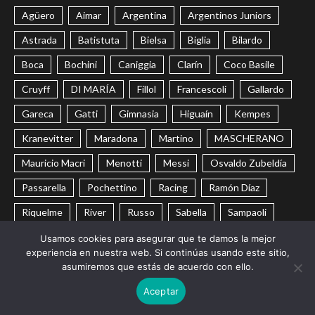
Agüero
Aimar
Argentina
Argentinos Juniors
Astrada
Batistuta
Bielsa
Biglia
Bilardo
Boca
Bochini
Caniggia
Clarín
Coco Basile
Cruyff
DI MARÍA
Fillol
Francescoli
Gallardo
Gareca
Gatti
Gimnasia
Higuaín
Kempes
Kranevitter
Maradona
Martino
MASCHERANO
Mauricio Macri
Menotti
Messi
Osvaldo Zubeldía
Passarella
Pochettino
Racing
Ramón Díaz
Riquelme
River
Russo
Sabella
Sampaoli
Selección Argentina
Trobbiani
Veira
Vélez
Usamos cookies para asegurar que te damos la mejor
experiencia en nuestra web. Si continúas usando este sitio,
CONTACTO
POLÍTICA DE PRIVACIDAD
asumiremos que estás de acuerdo con ello.
Aceptar
Instagram
Twitter
Youtube
Facebook
LinkedIn