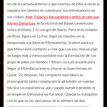
los de la camada anterior y que muchos de ellos a veces ni
siquiera son tenidos en cuenta por sus entrenadores en
sus clubes.
Ayer, Palacios fue suplente y entró un rato por
Kerem Demirbay
, en la victoria del Bayer Leverkusen
sobre el Mainz 1-0, con gol de Alario. Pero el ex volante
de River, figura en La Paz, llegó sin minutos en la
temporada a la llave de Eliminatorias. Scaloni aspira a
que Messi esté contento y cree que con eso, más un plan
de juego más o menos potable más la formación de «
un
grupo de pibes con hambre + Messi
«, va a alcanzarle para
llegar al Mundial, primero, y hacer un buen torneo en
Qatar ’22, después. No comparto esta idea y es
preocupante tanta complacencia alrededor un cuerpo
técnico sin experiencia, aún cuando, numéricamente, el
arranque en Eliminatorias fue ideal. Quedarse tranquilos
con lo que se vio, descansar en lo efímero de dos
victorias conseguidas jugando sin concepto contra