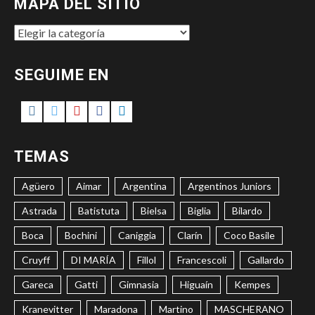
MAPA DEL SITIO
MAPA
DEL
SITIO
SEGUIME EN
Instagram
Twitter
Youtube
Facebook
LinkedIn
TEMAS
Agüero
Aimar
Argentina
Argentinos Juniors
Astrada
Batistuta
Bielsa
Biglia
Bilardo
Boca
Bochini
Caniggia
Clarín
Coco Basile
Cruyff
DI MARÍA
Fillol
Francescoli
Gallardo
Gareca
Gatti
Gimnasia
Higuaín
Kempes
Kranevitter
Maradona
Martino
MASCHERANO