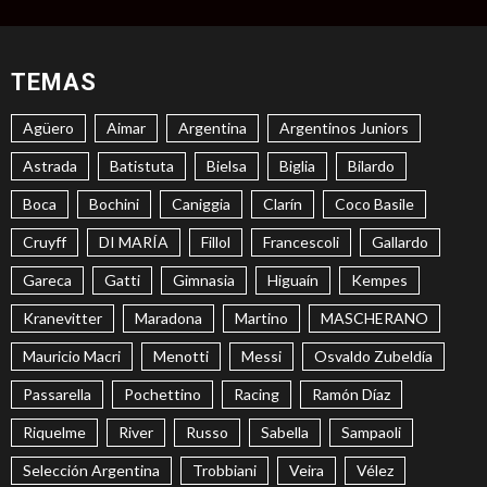
TEMAS
Agüero
Aimar
Argentina
Argentinos Juniors
Astrada
Batistuta
Bielsa
Biglia
Bilardo
Boca
Bochini
Caniggia
Clarín
Coco Basile
Cruyff
DI MARÍA
Fillol
Francescoli
Gallardo
Gareca
Gatti
Gimnasia
Higuaín
Kempes
Kranevitter
Maradona
Martino
MASCHERANO
Mauricio Macri
Menotti
Messi
Osvaldo Zubeldía
Passarella
Pochettino
Racing
Ramón Díaz
Riquelme
River
Russo
Sabella
Sampaoli
Selección Argentina
Trobbiani
Veira
Vélez