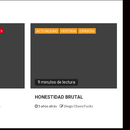
ES
ACTUALIDAD
HISTORIA
OPINIÓN
9 minutos de lectura
HONESTIDAD BRUTAL
s
5 años atrás
Diego Chavo Fucks