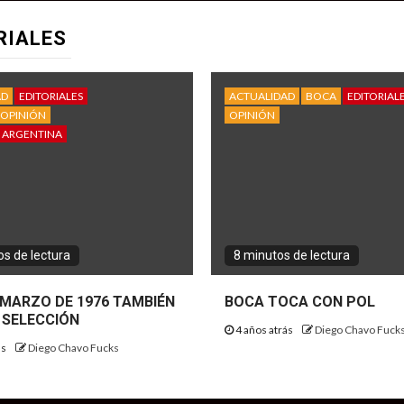
RIALES
AD
EDITORIALES
ACTUALIDAD
BOCA
EDITORIAL
OPINIÓN
OPINIÓN
 ARGENTINA
s de lectura
8 minutos de lectura
E MARZO DE 1976 TAMBIÉN
BOCA TOCA CON POL
 SELECCIÓN
4 años atrás
Diego Chavo Fuck
ás
Diego Chavo Fucks