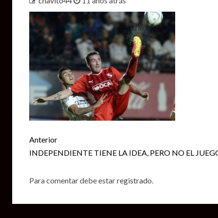
chavito44
11 años atrás
Seguir
Anterior
leyendo
INDEPENDIENTE TIENE LA IDEA, PERO NO EL JUEG
Para comentar debe estar
registrado
.