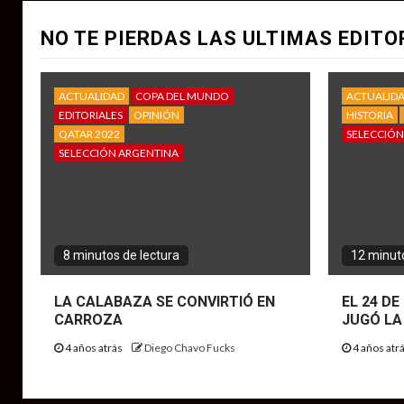
NO TE PIERDAS LAS ULTIMAS EDITO
ACTUALIDAD
COPA DEL MUNDO
ACTUALID
EDITORIALES
OPINIÓN
HISTORIA
QATAR 2022
SELECCIÓN
SELECCIÓN ARGENTINA
8 minutos de lectura
12 minuto
LA CALABAZA SE CONVIRTIÓ EN
EL 24 D
CARROZA
JUGÓ LA
4 años atrás
Diego Chavo Fucks
4 años atr