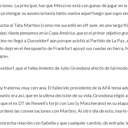
iones. La principal, fue que Messi no está con ganas de jugar en la 
n prolongar su ausencia hasta tanto vuelva aquel fuego que supo en
cucha al Tata Martino (como me sucedió en off ayer, en una larga f
ipo. Hasta pensamos en la Copa América, que es el primer objetivo gr
no no llegó a Dusseldorf aún porque asistió al Partido de La Paz,
 lo dejó en el Aeropuerto de Frankfurt apoyó sus ruedas en tierra,
apa».
usseldorf, que el fallecimiento de Julio Grondona afectó de tal mod
 fraterna, muy cercana. El fallecido presidente de la AFA tenía ado
l punto era así, que en la ultma decisión de su vida, Grondona eligi
n que el ex DT de Newell’s forjó con Leo (y Mascherano) en su eta
 ordenó las conversaciones con Martino. Al otro día de esto, murió 
strecha relación con Sabella y que cualquier cambio, de entrada, l