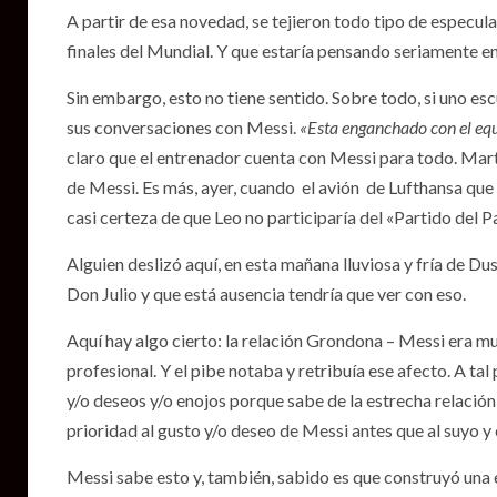
A partir de esa novedad, se tejieron todo tipo de especulac
finales del Mundial. Y que estaría pensando seriamente e
Sin embargo, esto no tiene sentido. Sobre todo, si uno es
sus conversaciones con Messi.
«Esta enganchado con el equ
claro que el entrenador cuenta con Messi para todo. Marti
de Messi. Es más, ayer, cuando el avión de Lufthansa que
casi certeza de que Leo no participaría del «Partido del P
Alguien deslizó aquí, en esta mañana lluviosa y fría de D
Don Julio y que está ausencia tendría que ver con eso.
Aquí hay algo cierto: la relación Grondona – Messi era muy
profesional. Y el pibe notaba y retribuía ese afecto. A ta
y/o deseos y/o enojos porque sabe de la estrecha relació
prioridad al gusto y/o deseo de Messi antes que al suyo y
Messi sabe esto y, también, sabido es que construyó una e