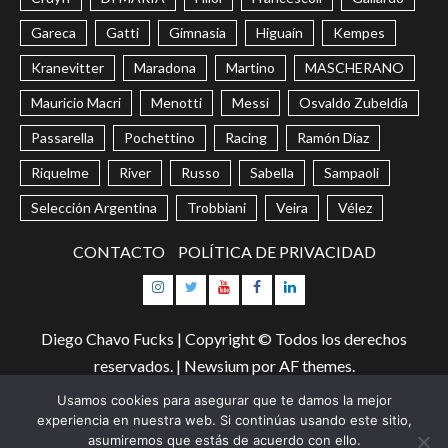
Gareca
Gatti
Gimnasia
Higuaín
Kempes
Kranevitter
Maradona
Martino
MASCHERANO
Mauricio Macri
Menotti
Messi
Osvaldo Zubeldía
Passarella
Pochettino
Racing
Ramón Díaz
Riquelme
River
Russo
Sabella
Sampaoli
Selección Argentina
Trobbiani
Veira
Vélez
CONTACTO
POLÍTICA DE PRIVACIDAD
Instagram
Twitter
Youtube
Facebook
LinkedIn
Diego Chavo Fucks | Copyright © Todos los derechos
reservados.
|
Newsium
por AF themes.
Usamos cookies para asegurar que te damos la mejor
Too Many Requests
experiencia en nuestra web. Si continúas usando este sitio,
asumiremos que estás de acuerdo con ello.