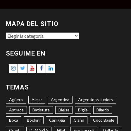
MAPA DEL SITIO
MAPA
DEL
SITIO
SEGUIME EN
Instagram
Twitter
Youtube
Facebook
LinkedIn
TEMAS
Agüero
Aimar
Argentina
Argentinos Juniors
Astrada
Batistuta
Bielsa
Biglia
Bilardo
Boca
Bochini
Caniggia
Clarín
Coco Basile
Cruyff
DI MARÍA
Fillol
Francescoli
Gallardo