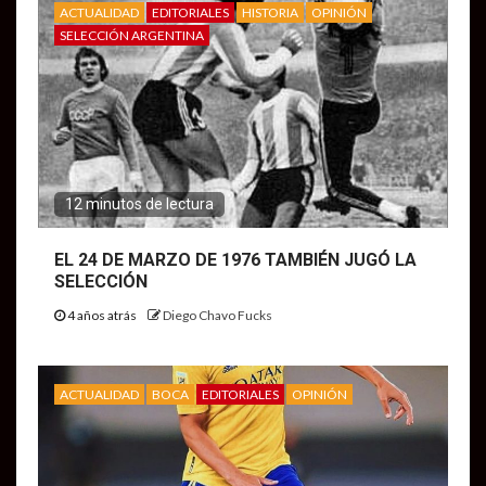
ACTUALIDAD
EDITORIALES
HISTORIA
OPINIÓN
SELECCIÓN ARGENTINA
12 minutos de lectura
EL 24 DE MARZO DE 1976 TAMBIÉN JUGÓ LA
SELECCIÓN
4 años atrás
Diego Chavo Fucks
ACTUALIDAD
BOCA
EDITORIALES
OPINIÓN