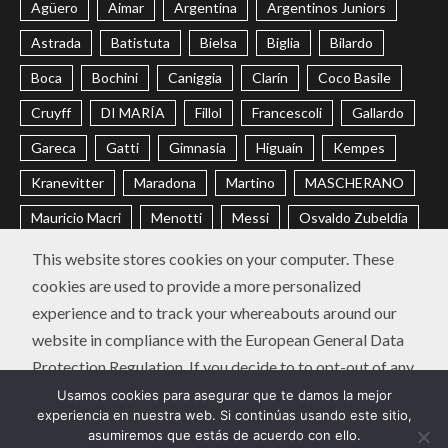
Agüero
Aimar
Argentina
Argentinos Juniors
Astrada
Batistuta
Bielsa
Biglia
Bilardo
Boca
Bochini
Caniggia
Clarín
Coco Basile
Cruyff
DI MARÍA
Fillol
Francescoli
Gallardo
Gareca
Gatti
Gimnasia
Higuaín
Kempes
Kranevitter
Maradona
Martino
MASCHERANO
Mauricio Macri
Menotti
Messi
Osvaldo Zubeldía
Passarella
Pochettino
Racing
Ramón Díaz
This website stores cookies on your computer. These
cookies are used to provide a more personalized
Riquelme
River
Russo
Sabella
Sampaoli
experience and to track your whereabouts around our
Selección Argentina
Trobbiani
Veira
Vélez
website in compliance with the European General Data
Protection Regulation. If you decide to to opt-out of any
CONTACTO
POLÍTICA DE PRIVACIDAD
future tracking, a cookie will be setup in your browser to
Usamos cookies para asegurar que te damos la mejor
Instagram
Twitter
Youtube
Facebook
LinkedIn
experiencia en nuestra web. Si continúas usando este sitio,
remember this choice for one year.
asumiremos que estás de acuerdo con ello.