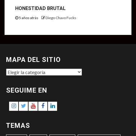
HONESTIDAD BRUTAL
5 años atrás
Diego Chavo Fucks
MAPA DEL SITIO
MAPA
DEL
SITIO
SEGUIME EN
Instagram
Twitter
Youtube
Facebook
LinkedIn
TEMAS