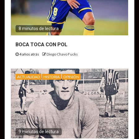
8 minutos de lectura
BOCA TOCA CON POL
4 años atrás
Diego Chavo Fucks
ACTUALIDAD
HISTORIA
OPINIÓN
9 minutos de lectura