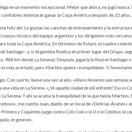
ega en un momento excepcional. Mejor que ahora, no jugó nunca. É
confiables intentarán ganar la Copa América después de 22 años.
ta feliz ahí. Le gustan las canchas de entrenamiento y la estructura
l cuerpo técnico del equipo argentino y los dirigentes más cercanos
a toda la Copa América. En términos de fixture, el cuadro celeste 
de Santiago– y, si Argentina finaliza en primer lugar del Grupo, se
go, 968 km desde La Serena). Después, jugaría la final en Santiago 
a lo más acertado, pero Martino quiere
«tranquilidad»
. Y, honestame
o. Con suerte, llueve una vez al año.
«Ahora llevamos una semana segu
va una vida en La Serena.
«¿Ve aquella ciudad de allí enfrente? Eso es 
La Serena. Y ahí se acaba la tranquilidad de la que habla Martino
oltosos»
, me cuenta Juan, dueño de un local de «Delicias Árabes» e
Primera y Coquimbo juega contra Colo Colo o la U o la Católica, la ca
uila, en general»
.