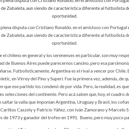
lena disputa con Cristiano Ronaldo, en el amistoso con Portugal 
de Zabaleta, aun siendo de característica diferente al futbolista
oportunidad.
 el chileno en general y los serenenses en particular, son muy resp
udad de Buenos Aires puede parecernos cansino, pero esa parsimoni
ñarse. Futbolisticamente, Argentina es el rival a vencer por Chile
etic, en Virrey del Pino y Superí. Fue la primera vez, además, de q
n que ese partido los condenó de por vida. Pero, la realidad, es que
selecciones del continente. Pero acá saben que, hoy, el cuadro 
saltar la valla que imponían Argentina, Uruguay y Brasil, los cofu
arlitos Caszely y Patricio Yáñez, con Iván Zamorano y Marcelo Sal
 de 1973 y ganador del trofeo en 1991. Bueno, pero muy poco par