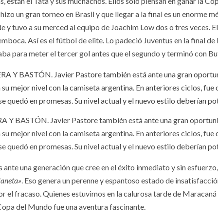
s, están el Tata y sus muchachos. Ellos sólo piensan en ganar la C
hizo un gran torneo en Brasil y que llegar a la final es un enorme m
de y tuvo a su merced al equipo de Joachim Low dos o tres veces. El
e emboca. Así es el fútbol de elite. Lo padeció Juventus en la final
taba para meter el tercer gol antes que el segundo y terminó con Bu
 Y BASTÓN. Javier Pastore también está ante una gran oportun
a su mejor nivel con la camiseta argentina. En anteriores ciclos, fue 
e quedó en promesas. Su nivel actual y el nuevo estilo deberían po
s ante una generación que cree en el éxito inmediato y sin esfuerzo,
laneta»
. Eso genera un perenne y espantoso estado de insatisfacción.
o por el fracaso. Quienes estuvimos en la calurosa tarde de Maraca
a Copa del Mundo fue una aventura fascinante.