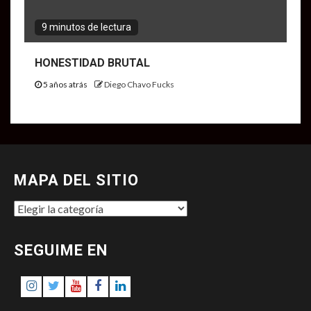
9 minutos de lectura
HONESTIDAD BRUTAL
5 años atrás
Diego Chavo Fucks
MAPA DEL SITIO
MAPA
DEL
SITIO
SEGUIME EN
Instagram
Twitter
Youtube
Facebook
LinkedIn