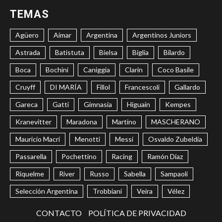
TEMAS
Agüero
Aimar
Argentina
Argentinos Juniors
Astrada
Batistuta
Bielsa
Biglia
Bilardo
Boca
Bochini
Caniggia
Clarín
Coco Basile
Cruyff
DI MARÍA
Fillol
Francescoli
Gallardo
Gareca
Gatti
Gimnasia
Higuaín
Kempes
Kranevitter
Maradona
Martino
MASCHERANO
Mauricio Macri
Menotti
Messi
Osvaldo Zubeldía
Passarella
Pochettino
Racing
Ramón Díaz
Riquelme
River
Russo
Sabella
Sampaoli
Selección Argentina
Trobbiani
Veira
Vélez
CONTACTO
POLÍTICA DE PRIVACIDAD