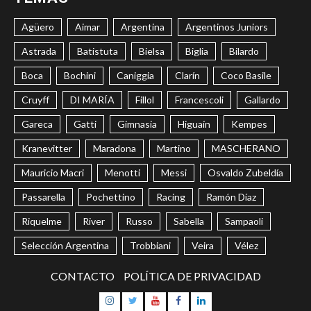
Agüero
Aimar
Argentina
Argentinos Juniors
Astrada
Batistuta
Bielsa
Biglia
Bilardo
Boca
Bochini
Caniggia
Clarín
Coco Basile
Cruyff
DI MARÍA
Fillol
Francescoli
Gallardo
Gareca
Gatti
Gimnasia
Higuaín
Kempes
Kranevitter
Maradona
Martino
MASCHERANO
Mauricio Macri
Menotti
Messi
Osvaldo Zubeldía
Passarella
Pochettino
Racing
Ramón Díaz
Riquelme
River
Russo
Sabella
Sampaoli
Selección Argentina
Trobbiani
Veira
Vélez
CONTACTO
POLÍTICA DE PRIVACIDAD
Instagram
Twitter
Youtube
Facebook
LinkedIn