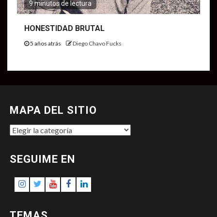
9 minutos de lectura
HONESTIDAD BRUTAL
5 años atrás
Diego Chavo Fucks
MAPA DEL SITIO
MAPA
DEL
SITIO
SEGUIME EN
Instagram
Twitter
Youtube
Facebook
LinkedIn
TEMAS