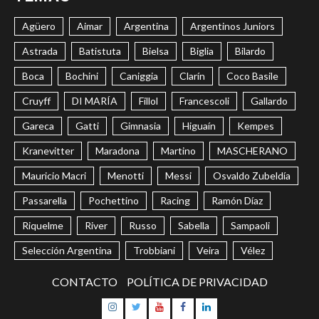
Agüero
Aimar
Argentina
Argentinos Juniors
Astrada
Batistuta
Bielsa
Biglia
Bilardo
Boca
Bochini
Caniggia
Clarín
Coco Basile
Cruyff
DI MARÍA
Fillol
Francescoli
Gallardo
Gareca
Gatti
Gimnasia
Higuaín
Kempes
Kranevitter
Maradona
Martino
MASCHERANO
Mauricio Macri
Menotti
Messi
Osvaldo Zubeldía
Passarella
Pochettino
Racing
Ramón Díaz
Riquelme
River
Russo
Sabella
Sampaoli
Selección Argentina
Trobbiani
Veira
Vélez
CONTACTO
POLÍTICA DE PRIVACIDAD
Instagram
Twitter
Youtube
Facebook
LinkedIn