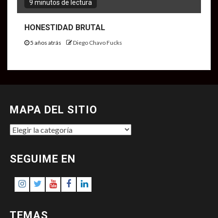
9 minutos de lectura
HONESTIDAD BRUTAL
5 años atrás
Diego Chavo Fucks
MAPA DEL SITIO
MAPA
DEL
SITIO
SEGUIME EN
Instagram
Twitter
Youtube
Facebook
LinkedIn
TEMAS