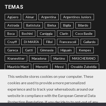
TEMAS
Agüero
Aimar
Argentina
Argentinos Juniors
Astrada
Batistuta
Bielsa
Biglia
Bilardo
Boca
Bochini
Caniggia
Clarín
Coco Basile
Cruyff
DI MARÍA
Fillol
Francescoli
Gallardo
Gareca
Gatti
Gimnasia
Higuaín
Kempes
Kranevitter
Maradona
Martino
MASCHERANO
Mauricio Macri
Menotti
Messi
Osvaldo Zubeldía
Passarella
Pochettino
Racing
Ramón Díaz
This website stores cookies on your computer. These
cookies are used to provide a more personalized
Riquelme
River
Russo
Sabella
Sampaoli
experience and to track your whereabouts around our
Selección Argentina
Trobbiani
Veira
Vélez
website in compliance with the European General Data
Protection Regulation. If you decide to to opt-out of any
CONTACTO
POLÍTICA DE PRIVACIDAD