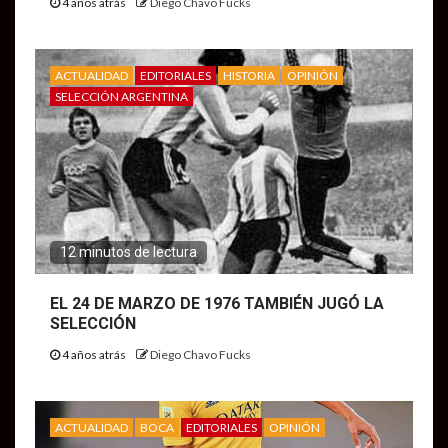
4 años atrás
Diego Chavo Fucks
ACTUALIDAD
EDITORIALES
HISTORIA
OPINIÓN
SELECCIÓN ARGENTINA
12 minutos de lectura
EL 24 DE MARZO DE 1976 TAMBIÉN JUGÓ LA
SELECCIÓN
4 años atrás
Diego Chavo Fucks
ACTUALIDAD
BOCA
EDITORIALES
OPINIÓN