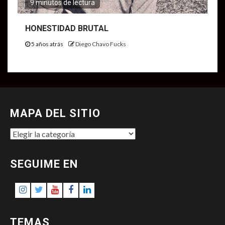
9 minutos de lectura
HONESTIDAD BRUTAL
5 años atrás
Diego Chavo Fucks
MAPA DEL SITIO
MAPA
DEL
SITIO
SEGUIME EN
Instagram
Twitter
Youtube
Facebook
LinkedIn
TEMAS