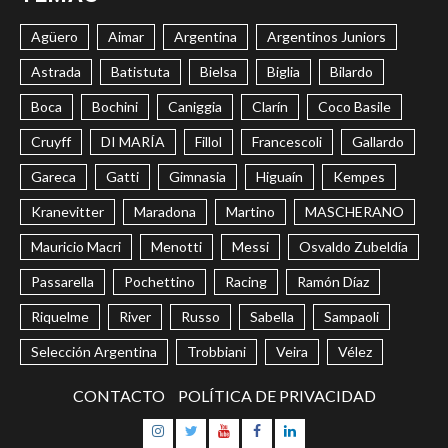
Agüero
Aimar
Argentina
Argentinos Juniors
Astrada
Batistuta
Bielsa
Biglia
Bilardo
Boca
Bochini
Caniggia
Clarín
Coco Basile
Cruyff
DI MARÍA
Fillol
Francescoli
Gallardo
Gareca
Gatti
Gimnasia
Higuaín
Kempes
Kranevitter
Maradona
Martino
MASCHERANO
Mauricio Macri
Menotti
Messi
Osvaldo Zubeldía
Passarella
Pochettino
Racing
Ramón Díaz
Riquelme
River
Russo
Sabella
Sampaoli
Selección Argentina
Trobbiani
Veira
Vélez
CONTACTO
POLÍTICA DE PRIVACIDAD
Instagram
Twitter
Youtube
Facebook
LinkedIn