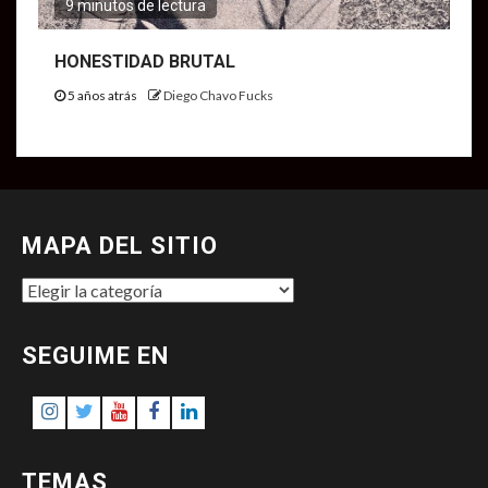
9 minutos de lectura
HONESTIDAD BRUTAL
5 años atrás
Diego Chavo Fucks
MAPA DEL SITIO
MAPA
DEL
SITIO
SEGUIME EN
Instagram
Twitter
Youtube
Facebook
LinkedIn
TEMAS