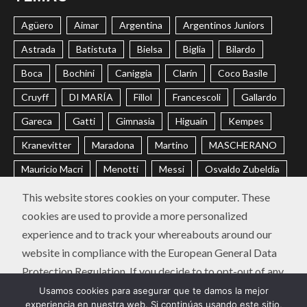
Agüero
Aimar
Argentina
Argentinos Juniors
Astrada
Batistuta
Bielsa
Biglia
Bilardo
Boca
Bochini
Caniggia
Clarín
Coco Basile
Cruyff
DI MARÍA
Fillol
Francescoli
Gallardo
Gareca
Gatti
Gimnasia
Higuaín
Kempes
Kranevitter
Maradona
Martino
MASCHERANO
Mauricio Macri
Menotti
Messi
Osvaldo Zubeldía
Passarella
Pochettino
Racing
Ramón Díaz
This website stores cookies on your computer. These
cookies are used to provide a more personalized
Riquelme
River
Russo
Sabella
Sampaoli
experience and to track your whereabouts around our
Selección Argentina
Trobbiani
Veira
Vélez
website in compliance with the European General Data
Protection Regulation. If you decide to to opt-out of any
CONTACTO
POLÍTICA DE PRIVACIDAD
future tracking, a cookie will be setup in your browser to
Usamos cookies para asegurar que te damos la mejor
Instagram
Twitter
Youtube
Facebook
LinkedIn
experiencia en nuestra web. Si continúas usando este sitio,