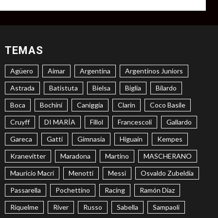
TEMAS
Agüero
Aimar
Argentina
Argentinos Juniors
Astrada
Batistuta
Bielsa
Biglia
Bilardo
Boca
Bochini
Caniggia
Clarín
Coco Basile
Cruyff
DI MARÍA
Fillol
Francescoli
Gallardo
Gareca
Gatti
Gimnasia
Higuaín
Kempes
Kranevitter
Maradona
Martino
MASCHERANO
Mauricio Macri
Menotti
Messi
Osvaldo Zubeldía
Passarella
Pochettino
Racing
Ramón Díaz
Riquelme
River
Russo
Sabella
Sampaoli