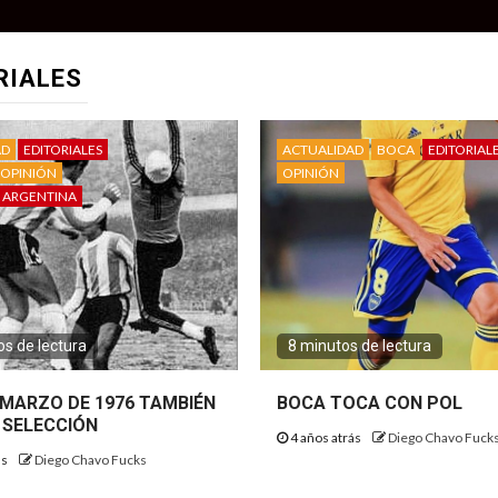
RIALES
AD
EDITORIALES
ACTUALIDAD
BOCA
EDITORIAL
OPINIÓN
OPINIÓN
 ARGENTINA
s de lectura
8 minutos de lectura
E MARZO DE 1976 TAMBIÉN
BOCA TOCA CON POL
 SELECCIÓN
4 años atrás
Diego Chavo Fuck
ás
Diego Chavo Fucks