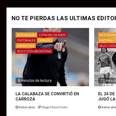
NO TE PIERDAS LAS ULTIMAS EDITO
ACTUALIDAD
COPA DEL MUNDO
ACTUALID
EDITORIALES
OPINIÓN
HISTORIA
QATAR 2022
SELECCIÓN
SELECCIÓN ARGENTINA
8 minutos de lectura
12 minuto
LA CALABAZA SE CONVIRTIÓ EN
EL 24 D
CARROZA
JUGÓ LA
4 años atrás
Diego Chavo Fucks
4 años atr