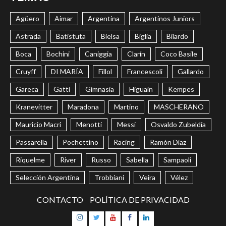
Agüero
Aimar
Argentina
Argentinos Juniors
Astrada
Batistuta
Bielsa
Biglia
Bilardo
Boca
Bochini
Caniggia
Clarín
Coco Basile
Cruyff
DI MARÍA
Fillol
Francescoli
Gallardo
Gareca
Gatti
Gimnasia
Higuaín
Kempes
Kranevitter
Maradona
Martino
MASCHERANO
Mauricio Macri
Menotti
Messi
Osvaldo Zubeldía
Passarella
Pochettino
Racing
Ramón Díaz
Riquelme
River
Russo
Sabella
Sampaoli
Selección Argentina
Trobbiani
Veira
Vélez
CONTACTO
POLÍTICA DE PRIVACIDAD
Instagram
Twitter
Youtube
Facebook
LinkedIn