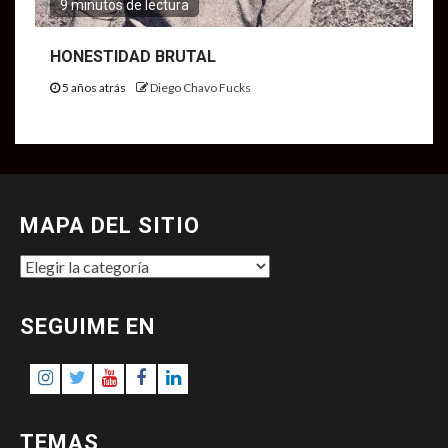
9 minutos de lectura
HONESTIDAD BRUTAL
5 años atrás
Diego Chavo Fucks
MAPA DEL SITIO
MAPA
DEL
SITIO
SEGUIME EN
Instagram
Twitter
Youtube
Facebook
LinkedIn
TEMAS