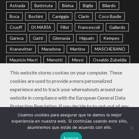
Astrada
Batistuta
Bielsa
Biglia
Bilardo
Boca
Bochini
Caniggia
Clarín
Coco Basile
Cruyff
DI MARÍA
Fillol
Francescoli
Gallardo
Gareca
Gatti
Gimnasia
Higuaín
Kempes
Kranevitter
Maradona
Martino
MASCHERANO
Mauricio Macri
Menotti
Messi
Osvaldo Zubeldía
Passarella
Pochettino
Racing
Ramón Díaz
This website stores cookies on your computer. These
cookies are used to provide a more personalized
Riquelme
River
Russo
Sabella
Sampaoli
experience and to track your whereabouts around our
Selección Argentina
Trobbiani
Veira
Vélez
website in compliance with the European General Data
Protection Regulation. If you decide to to opt-out of any
CONTACTO
POLÍTICA DE PRIVACIDAD
future tracking, a cookie will be setup in your browser to
Usamos cookies para asegurar que te damos la mejor
Instagram
Twitter
Youtube
Facebook
LinkedIn
experiencia en nuestra web. Si continúas usando este sitio,
remember this choice for one year.
asumiremos que estás de acuerdo con ello.
Diego Chavo Fucks | Copyright © Todos los derechos
Aceptar