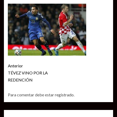
Seguir
Anterior
leyendo
TÉVEZ VINO POR LA
REDENCIÓN
Para comentar debe estar
registrado
.