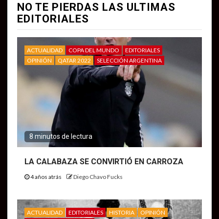
NO TE PIERDAS LAS ULTIMAS
EDITORIALES
ACTUALIDAD
COPA DEL MUNDO
EDITORIALES
OPINIÓN
QATAR 2022
SELECCIÓN ARGENTINA
8 minutos de lectura
LA CALABAZA SE CONVIRTIÓ EN CARROZA
4 años atrás
Diego Chavo Fucks
ACTUALIDAD
EDITORIALES
HISTORIA
OPINIÓN