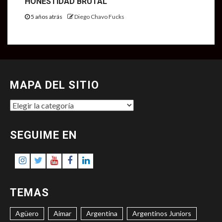
HONESTIDAD BRUTAL
5 años atrás
Diego Chavo Fucks
MAPA DEL SITIO
MAPA
DEL
SITIO
SEGUIME EN
Instagram
Twitter
Youtube
Facebook
LinkedIn
TEMAS
Agüero
Aimar
Argentina
Argentinos Juniors