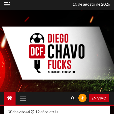
Saltar
10 de agosto de 2026
al
contenido
Menú
EN VIVO
principal
chavito44
12 años atrás