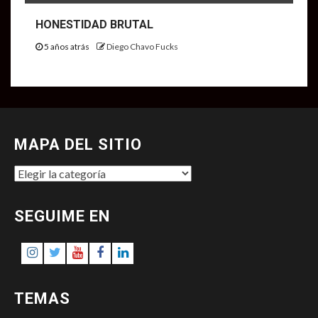
HONESTIDAD BRUTAL
5 años atrás
Diego Chavo Fucks
MAPA DEL SITIO
MAPA
DEL
SITIO
SEGUIME EN
Instagram
Twitter
Youtube
Facebook
LinkedIn
TEMAS