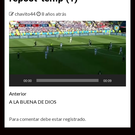
chavito44
8 años atrás
Reproductor
de
vídeo
00:00
00:09
Seguir
Anterior
leyendo
A LA BUENA DE DIOS
Para comentar debe estar
registrado
.