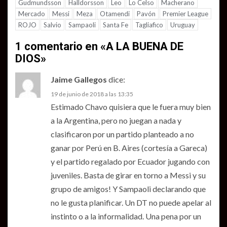
Gudmundsson
Halldorsson
Leo
Lo Celso
Macherano
Mercado
Messi
Meza
Otamendi
Pavón
Premier League
ROJO
Salvio
Sampaoli
Santa Fe
Tagliafico
Uruguay
1 comentario en «
A LA BUENA DE
DIOS
»
Jaime Gallegos
dice:
19 de junio de 2018 a las 13:35
Estimado Chavo quisiera que le fuera muy bien
a la Argentina, pero no juegan a nada y
clasificaron por un partido planteado a no
ganar por Perú en B. Aires (cortesía a Gareca)
y el partido regalado por Ecuador jugando con
juveniles. Basta de girar en torno a Messi y su
grupo de amigos! Y Sampaoli declarando que
no le gusta planificar. Un DT no puede apelar al
instinto o a la informalidad. Una pena por un