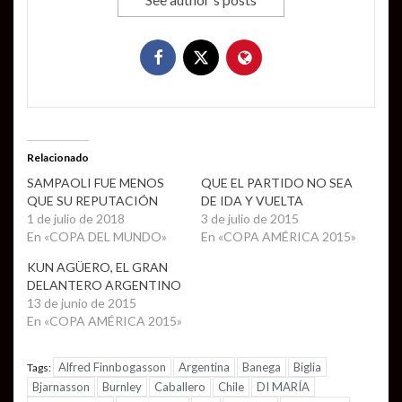
Relacionado
SAMPAOLI FUE MENOS
QUE EL PARTIDO NO SEA
QUE SU REPUTACIÓN
DE IDA Y VUELTA
1 de julio de 2018
3 de julio de 2015
En «COPA DEL MUNDO»
En «COPA AMÉRICA 2015»
KUN AGÜERO, EL GRAN
DELANTERO ARGENTINO
13 de junio de 2015
En «COPA AMÉRICA 2015»
Alfred Finnbogasson
Argentina
Banega
Biglia
Tags:
Bjarnasson
Burnley
Caballero
Chile
DI MARÍA