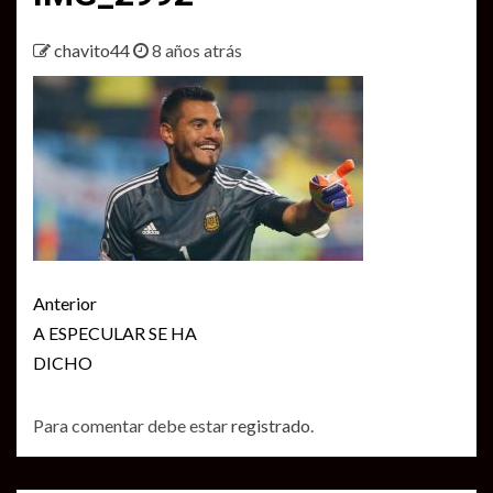
chavito44
8 años atrás
Seguir
Anterior
leyendo
A ESPECULAR SE HA
DICHO
Para comentar debe estar
registrado
.