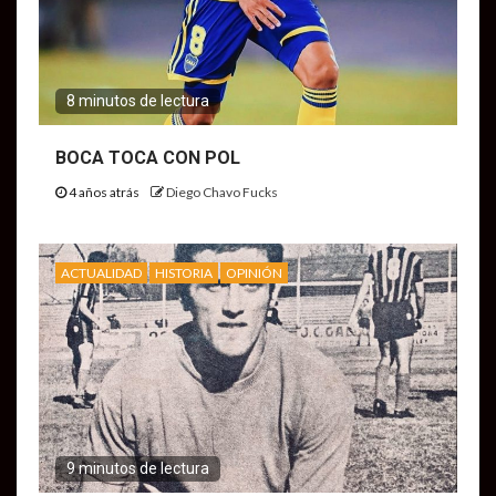
8 minutos de lectura
BOCA TOCA CON POL
4 años atrás
Diego Chavo Fucks
ACTUALIDAD
HISTORIA
OPINIÓN
9 minutos de lectura