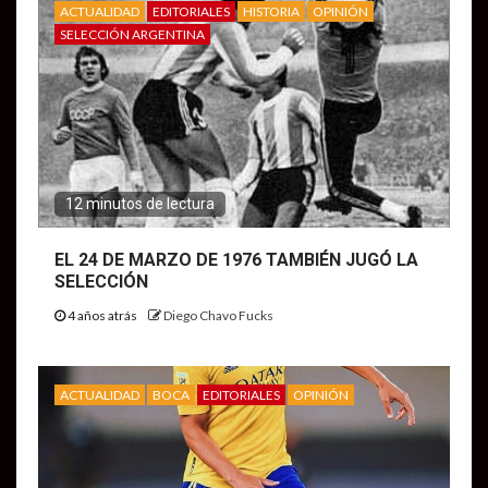
ACTUALIDAD
EDITORIALES
HISTORIA
OPINIÓN
SELECCIÓN ARGENTINA
12 minutos de lectura
EL 24 DE MARZO DE 1976 TAMBIÉN JUGÓ LA
SELECCIÓN
4 años atrás
Diego Chavo Fucks
ACTUALIDAD
BOCA
EDITORIALES
OPINIÓN