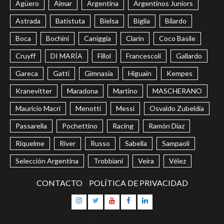
Agüero
Aimar
Argentina
Argentinos Juniors
Astrada
Batistuta
Bielsa
Biglia
Bilardo
Boca
Bochini
Caniggia
Clarín
Coco Basile
Cruyff
DI MARÍA
Fillol
Francescoli
Gallardo
Gareca
Gatti
Gimnasia
Higuaín
Kempes
Kranevitter
Maradona
Martino
MASCHERANO
Mauricio Macri
Menotti
Messi
Osvaldo Zubeldía
Passarella
Pochettino
Racing
Ramón Díaz
Riquelme
River
Russo
Sabella
Sampaoli
Selección Argentina
Trobbiani
Veira
Vélez
CONTACTO
POLÍTICA DE PRIVACIDAD
Instagram
Twitter
Youtube
Facebook
LinkedIn