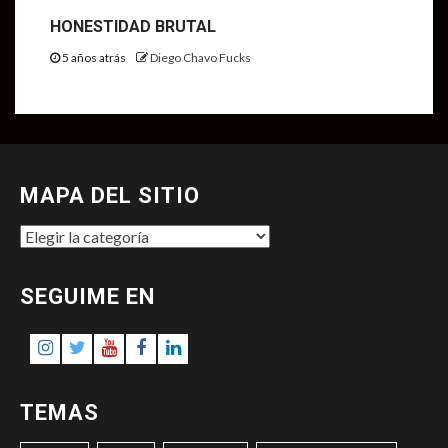
HONESTIDAD BRUTAL
5 años atrás
Diego Chavo Fucks
MAPA DEL SITIO
MAPA
DEL
SITIO
SEGUIME EN
Instagram
Twitter
Youtube
Facebook
LinkedIn
TEMAS