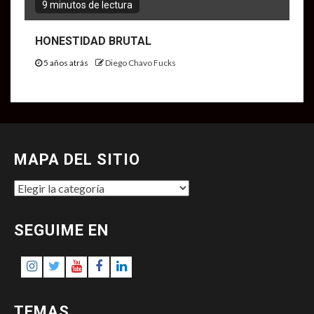
9 minutos de lectura
HONESTIDAD BRUTAL
5 años atrás
Diego Chavo Fucks
MAPA DEL SITIO
MAPA
DEL
SITIO
SEGUIME EN
Instagram
Twitter
Youtube
Facebook
LinkedIn
TEMAS