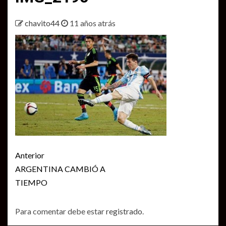
chavito44
11 años atrás
Seguir
Anterior
leyendo
ARGENTINA CAMBIÓ A
TIEMPO
Para comentar debe estar
registrado
.