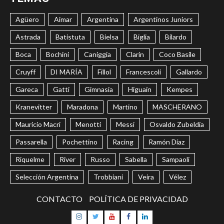
Agüero
Aimar
Argentina
Argentinos Juniors
Astrada
Batistuta
Bielsa
Biglia
Bilardo
Boca
Bochini
Caniggia
Clarín
Coco Basile
Cruyff
DI MARÍA
Fillol
Francescoli
Gallardo
Gareca
Gatti
Gimnasia
Higuaín
Kempes
Kranevitter
Maradona
Martino
MASCHERANO
Mauricio Macri
Menotti
Messi
Osvaldo Zubeldía
Passarella
Pochettino
Racing
Ramón Díaz
Riquelme
River
Russo
Sabella
Sampaoli
Selección Argentina
Trobbiani
Veira
Vélez
CONTACTO
POLÍTICA DE PRIVACIDAD
Instagram
Twitter
Youtube
Facebook
LinkedIn