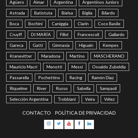
Agüero
Aimar
Argentina
Argentinos Juniors
Astrada
Batistuta
Bielsa
Biglia
Bilardo
Boca
Bochini
Caniggia
Clarín
Coco Basile
Cruyff
DI MARÍA
Fillol
Francescoli
Gallardo
Gareca
Gatti
Gimnasia
Higuaín
Kempes
Kranevitter
Maradona
Martino
MASCHERANO
Mauricio Macri
Menotti
Messi
Osvaldo Zubeldía
Passarella
Pochettino
Racing
Ramón Díaz
Riquelme
River
Russo
Sabella
Sampaoli
Selección Argentina
Trobbiani
Veira
Vélez
CONTACTO
POLÍTICA DE PRIVACIDAD
Instagram
Twitter
Youtube
Facebook
LinkedIn