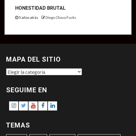
HONESTIDAD BRUTAL
5 años atrás
Diego Chavo Fucks
MAPA DEL SITIO
MAPA
DEL
SITIO
SEGUIME EN
Instagram
Twitter
Youtube
Facebook
LinkedIn
TEMAS