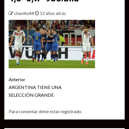
chavito44
12 años atrás
Seguir
Anterior
leyendo
ARGENTINA TIENE UNA
SELECCIÓN GRANDE
Para comentar debe estar
registrado
.