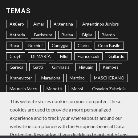
TEMAS
Agüero
Aimar
Argentina
Argentinos Juniors
Astrada
Batistuta
Bielsa
Biglia
Bilardo
Boca
Bochini
Caniggia
Clarín
Coco Basile
Cruyff
DI MARÍA
Fillol
Francescoli
Gallardo
Gareca
Gatti
Gimnasia
Higuaín
Kempes
Kranevitter
Maradona
Martino
MASCHERANO
Mauricio Macri
Menotti
Messi
Osvaldo Zubeldía
Passarella
Pochettino
Racing
Ramón Díaz
This website stores cookies on your computer. These
cookies are used to provide a more personalized
Riquelme
River
Russo
Sabella
Sampaoli
experience and to track your whereabouts around our
Selección Argentina
Trobbiani
Veira
Vélez
website in compliance with the European General Data
Protection Regulation. If you decide to to opt-out of any
CONTACTO
POLÍTICA DE PRIVACIDAD