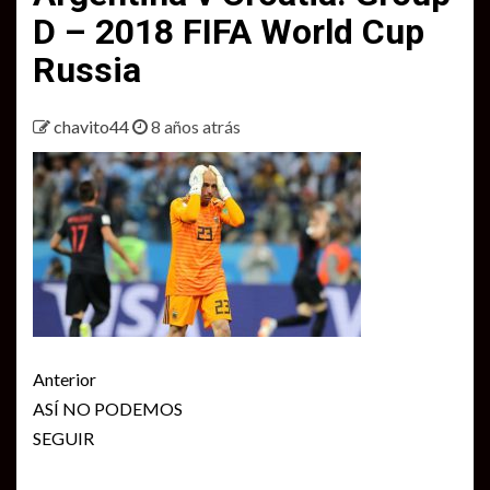
D – 2018 FIFA World Cup
Russia
chavito44
8 años atrás
Seguir
Anterior
leyendo
ASÍ NO PODEMOS
SEGUIR