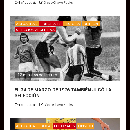
4 años atrás
Diego Chavo Fucks
ACTUALIDAD
EDITORIALES
HISTORIA
OPINIÓN
SELECCIÓN ARGENTINA
12 minutos de lectura
EL 24 DE MARZO DE 1976 TAMBIÉN JUGÓ LA
SELECCIÓN
4 años atrás
Diego Chavo Fucks
ACTUALIDAD
BOCA
EDITORIALES
OPINIÓN