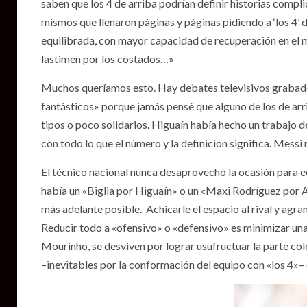
saben que los 4 de arriba podrían definir historias compl
mismos que llenaron páginas y páginas pidiendo a ‘los 4’ d
equilibrada, con mayor capacidad de recuperación en el 
lastimen por los costados…»
Muchos queríamos esto. Hay debates televisivos grabados.
fantásticos» porque jamás pensé que alguno de los de ar
tipos o poco solidarios. Higuaín había hecho un trabajo de
con todo lo que el número y la definición significa. Mess
El técnico nacional nunca desaprovechó la ocasión para eq
había un «Biglia por Higuaín» o un «Maxi Rodríguez por Agü
más adelante posible. Achicarle el espacio al rival y agran
Reducir todo a «ofensivo» o «defensivo» es minimizar un
Mourinho, se desviven por lograr usufructuar la parte cole
–inevitables por la conformación del equipo con «los 4»