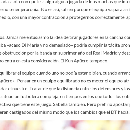
icadas sólo con que les salga alguna jugada de loas muchas que int
e no tener jerarquía. No es así, sufren porque el equipo va para ar
medio, con una mayor contracción a protegernos correctamente, a
 Jamás me entusiasmó la idea de tirar jugadores en la cancha como 
riba –acaso Di María y no demasiado– podría cumplir la tácita pr
 obstrucción por la banda en su primer año del Real Madrid y despué
i no entra en esta consideración. El Kun Agüero tampoco.
uilibrar el equipo cuando uno no podía estar o bien, cuando arranc
ero». Pensar en un equipo equilibrado no es meter el equipo atrás. 
dar el nuestro. Tratar de que la distancia entre los defensores y lo
a situación futbolera compleja, en tiempos en los que todos los e
ctiva que tiene este juego. Sabella también. Pero prefirió apostar 
– eran castigados del mismo modo que los cambios que el DT hacía