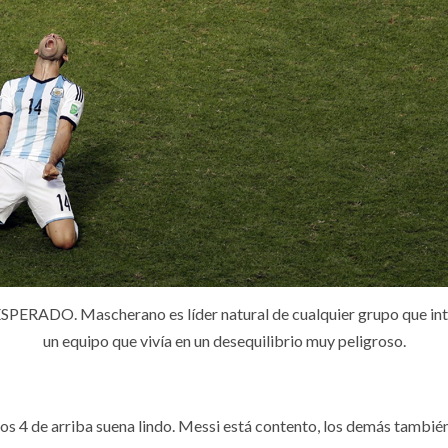
ERADO. Mascherano es líder natural de cualquier grupo que in
un equipo que vivía en un desequilibrio muy peligroso.
 los 4 de arriba suena lindo. Messi está contento, los demás tamb