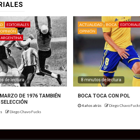
RIALES
AD
EDITORIALES
ACTUALIDAD
BOCA
EDITORIAL
OPINIÓN
OPINIÓN
 ARGENTINA
s de lectura
8 minutos de lectura
E MARZO DE 1976 TAMBIÉN
BOCA TOCA CON POL
 SELECCIÓN
4 años atrás
Diego Chavo Fuck
ás
Diego Chavo Fucks