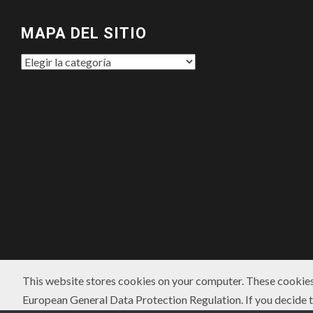
MAPA DEL SITIO
MAPA
DEL
SITIO
This website stores cookies on your computer. These cookies
European General Data Protection Regulation. If you decide to
CONTACTO
POLÍTICA DE PRIVACIDAD