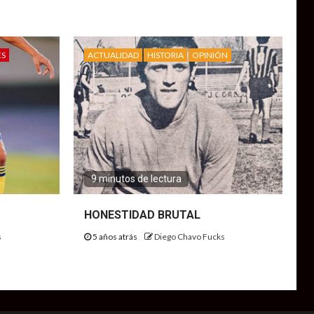
ES
ACTUALIDAD
HISTORIA
OPINIÓN
9 minutos de lectura
HONESTIDAD BRUTAL
s
5 años atrás
Diego Chavo Fucks