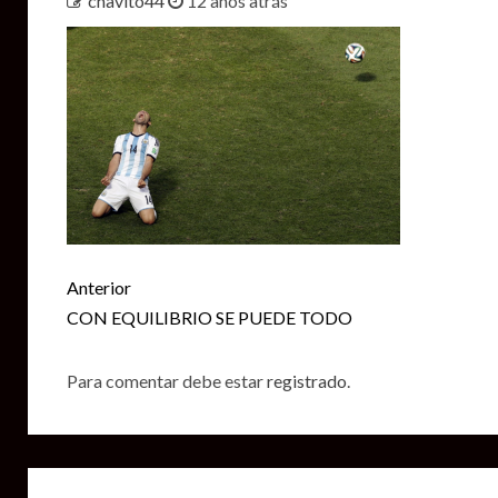
chavito44
12 años atrás
Seguir
Anterior
leyendo
CON EQUILIBRIO SE PUEDE TODO
Para comentar debe estar
registrado
.