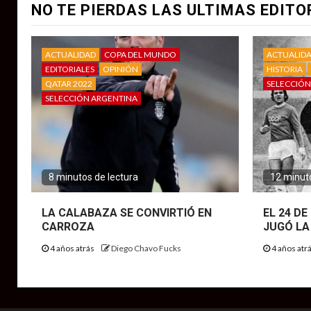
NO TE PIERDAS LAS ULTIMAS EDITO
ACTUALIDAD
COPA DEL MUNDO
ACTUALID
EDITORIALES
OPINIÓN
HISTORIA
QATAR 2022
SELECCIÓN
SELECCIÓN ARGENTINA
8 minutos de lectura
12 minuto
LA CALABAZA SE CONVIRTIÓ EN
EL 24 D
CARROZA
JUGÓ LA
4 años atrás
Diego Chavo Fucks
4 años atr