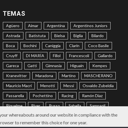
TEMAS
Agüero
Aimar
Argentina
Argentinos Juniors
Astrada
Batistuta
Bielsa
Biglia
Bilardo
Boca
Bochini
Caniggia
Clarín
Coco Basile
Cruyff
DI MARÍA
Fillol
Francescoli
Gallardo
Gareca
Gatti
Gimnasia
Higuaín
Kempes
Kranevitter
Maradona
Martino
MASCHERANO
Mauricio Macri
Menotti
Messi
Osvaldo Zubeldía
Passarella
Pochettino
Racing
Ramón Díaz
Riquelme
River
Russo
Sabella
Sampaoli
 your whereabouts around our website in compliance with the
Selección Argentina
Trobbiani
Veira
Vélez
 browser to remember this choice for one year.
Instagram
Twitter
Youtube
Faceb
Lin