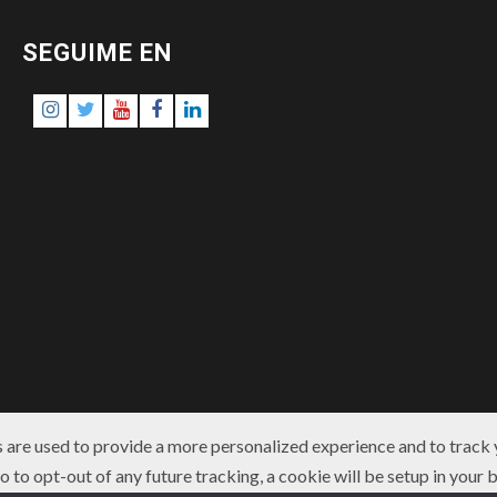
SEGUIME EN
Instagram
Twitter
Youtube
Facebook
LinkedIn
 are used to provide a more personalized experience and to track
 to opt-out of any future tracking, a cookie will be setup in your