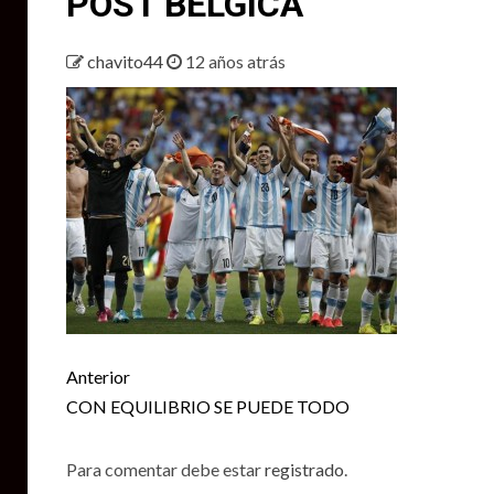
POST BÉLGICA
chavito44
12 años atrás
Seguir
Anterior
leyendo
CON EQUILIBRIO SE PUEDE TODO
Para comentar debe estar
registrado
.