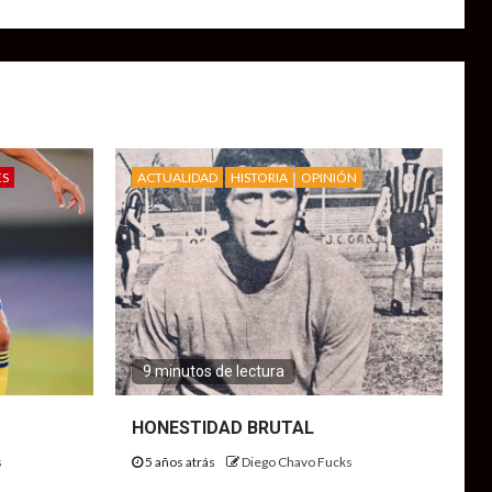
ES
ACTUALIDAD
HISTORIA
OPINIÓN
9 minutos de lectura
HONESTIDAD BRUTAL
s
5 años atrás
Diego Chavo Fucks