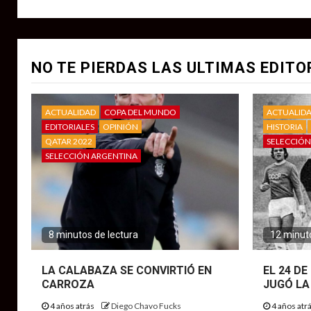
NO TE PIERDAS LAS ULTIMAS EDITO
ACTUALIDAD
COPA DEL MUNDO
ACTUALID
EDITORIALES
OPINIÓN
HISTORIA
QATAR 2022
SELECCIÓN
SELECCIÓN ARGENTINA
8 minutos de lectura
12 minuto
LA CALABAZA SE CONVIRTIÓ EN
EL 24 D
CARROZA
JUGÓ LA
4 años atrás
Diego Chavo Fucks
4 años atr