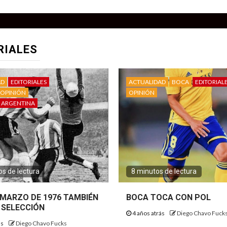
RIALES
AD
EDITORIALES
ACTUALIDAD
BOCA
EDITORIAL
OPINIÓN
OPINIÓN
 ARGENTINA
s de lectura
8 minutos de lectura
E MARZO DE 1976 TAMBIÉN
BOCA TOCA CON POL
 SELECCIÓN
4 años atrás
Diego Chavo Fuck
ás
Diego Chavo Fucks