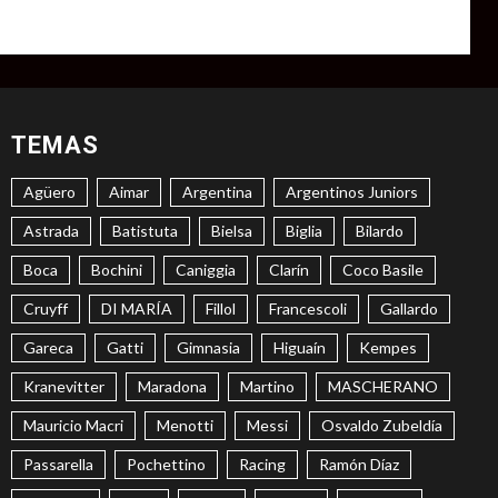
TEMAS
Agüero
Aimar
Argentina
Argentinos Juniors
Astrada
Batistuta
Bielsa
Biglia
Bilardo
Boca
Bochini
Caniggia
Clarín
Coco Basile
Cruyff
DI MARÍA
Fillol
Francescoli
Gallardo
Gareca
Gatti
Gimnasia
Higuaín
Kempes
Kranevitter
Maradona
Martino
MASCHERANO
Mauricio Macri
Menotti
Messi
Osvaldo Zubeldía
Passarella
Pochettino
Racing
Ramón Díaz