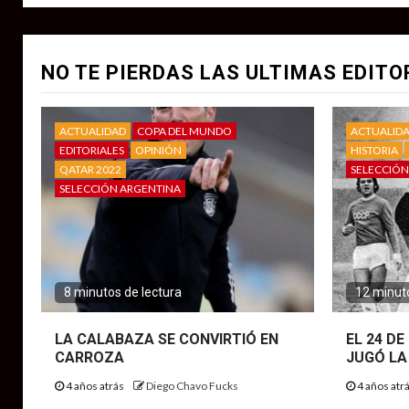
NO TE PIERDAS LAS ULTIMAS EDITO
ACTUALIDAD
COPA DEL MUNDO
ACTUALID
EDITORIALES
OPINIÓN
HISTORIA
QATAR 2022
SELECCIÓN
SELECCIÓN ARGENTINA
8 minutos de lectura
12 minuto
LA CALABAZA SE CONVIRTIÓ EN
EL 24 D
CARROZA
JUGÓ LA
4 años atrás
Diego Chavo Fucks
4 años atr