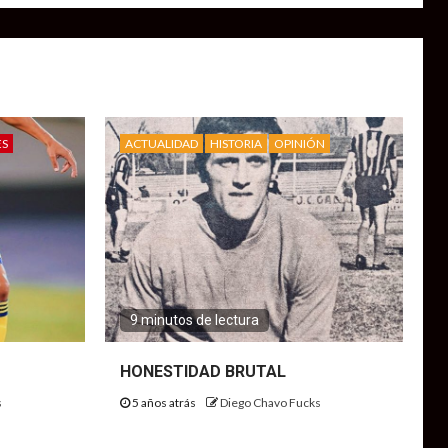
ES
ACTUALIDAD
HISTORIA
OPINIÓN
9 minutos de lectura
HONESTIDAD BRUTAL
s
5 años atrás
Diego Chavo Fucks