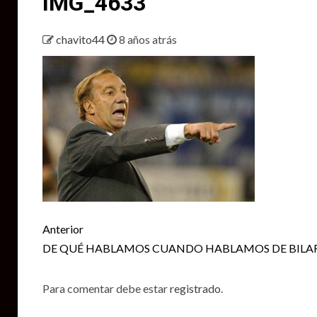
IMG_4633
chavito44
8 años atrás
Seguir
Anterior
leyendo
DE QUÉ HABLAMOS CUANDO HABLAMOS DE BIL
Para comentar debe estar
registrado
.