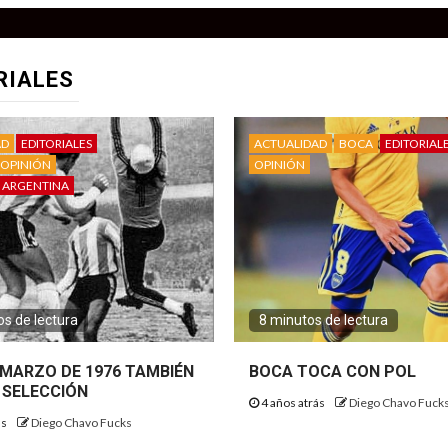
RIALES
AD
EDITORIALES
ACTUALIDAD
BOCA
EDITORIAL
OPINIÓN
OPINIÓN
 ARGENTINA
s de lectura
8 minutos de lectura
E MARZO DE 1976 TAMBIÉN
BOCA TOCA CON POL
 SELECCIÓN
4 años atrás
Diego Chavo Fuck
ás
Diego Chavo Fucks