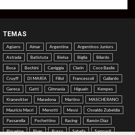
TEMAS
Agüero
Aimar
Argentina
Argentinos Juniors
Astrada
Batistuta
Bielsa
Biglia
Bilardo
Boca
Bochini
Caniggia
Clarín
Coco Basile
Cruyff
DI MARÍA
Fillol
Francescoli
Gallardo
Gareca
Gatti
Gimnasia
Higuaín
Kempes
Kranevitter
Maradona
Martino
MASCHERANO
Mauricio Macri
Menotti
Messi
Osvaldo Zubeldía
Passarella
Pochettino
Racing
Ramón Díaz
Riquelme
River
Russo
Sabella
Sampaoli