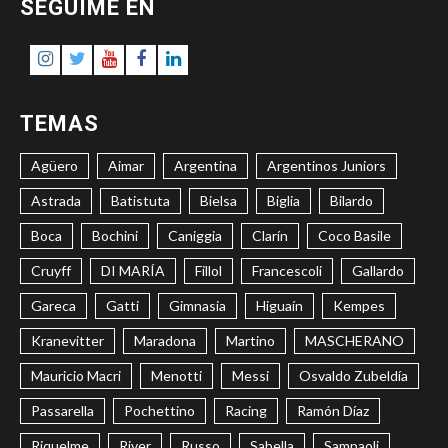
SITIO
SEGUIME EN
Instagram
Twitter
Youtube
Facebook
LinkedIn
TEMAS
Agüero
Aimar
Argentina
Argentinos Juniors
Astrada
Batistuta
Bielsa
Biglia
Bilardo
Boca
Bochini
Caniggia
Clarín
Coco Basile
Cruyff
DI MARÍA
Fillol
Francescoli
Gallardo
Gareca
Gatti
Gimnasia
Higuaín
Kempes
Kranevitter
Maradona
Martino
MASCHERANO
Mauricio Macri
Menotti
Messi
Osvaldo Zubeldía
Passarella
Pochettino
Racing
Ramón Díaz
Riquelme
River
Russo
Sabella
Sampaoli