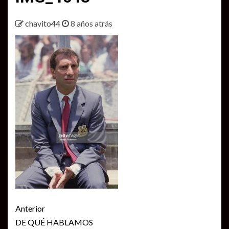
chavito44
8 años atrás
Seguir
Anterior
leyendo
DE QUÉ HABLAMOS