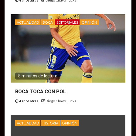
4 años atrás
Diego Chavo Fucks
ACTUALIDAD
BOCA
EDITORIALES
OPINIÓN
8 minutos de lectura
BOCA TOCA CON POL
4 años atrás
Diego Chavo Fucks
ACTUALIDAD
HISTORIA
OPINIÓN