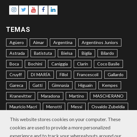
Instagram
Twitter
Youtube
Facebook
LinkedIn
TEMAS
Agüero
Aimar
Argentina
Argentinos Juniors
Astrada
Batistuta
Bielsa
Biglia
Bilardo
Boca
Bochini
Caniggia
Clarín
Coco Basile
Cruyff
DI MARÍA
Fillol
Francescoli
Gallardo
Gareca
Gatti
Gimnasia
Higuaín
Kempes
Kranevitter
Maradona
Martino
MASCHERANO
Mauricio Macri
Menotti
Messi
Osvaldo Zubeldía
Passarella
Pochettino
Racing
Ramón Díaz
This website stores cookies on your computer. These
cookies are used to provide a more personalized
Riquelme
River
Russo
Sabella
Sampaoli
experience and to track your whereabouts around our