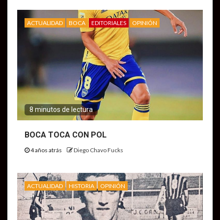
ACTUALIDAD
BOCA
EDITORIALES
OPINIÓN
8 minutos de lectura
BOCA TOCA CON POL
4 años atrás
Diego Chavo Fucks
ACTUALIDAD
HISTORIA
OPINIÓN